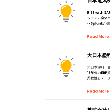
日本電気株式
RISE wit
システム全体の
〜Splunk
Read More
大日本塗料
大日本塗料、
15年分のERP
柔軟性とデータ
Read More