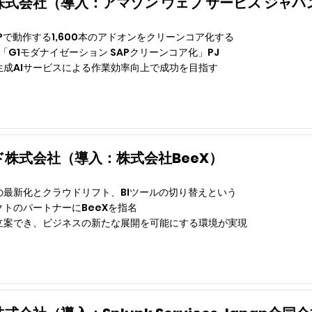
式会社（導入：アマゾン ウェブ サービス ジャパ
h SAPで動作する1,600本のアドオンをクリーンコア化する
策「G1モダナイゼーション SAPクリーンコア化」PJ
生成AIサービスによる作業効率向上で成功を目指す
ド株式会社（導入：株式会社BeeX）
の最新化とクラウドリフト、BIツールの切り替えという
トのパートナーにBeeXを指名
立案でき、ビジネスの新たな展開を可能にする環境が実現