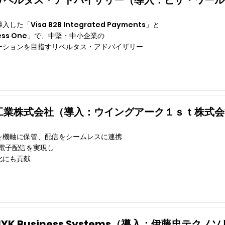
リベルタス・アドバイザリー（導入：ビザ・ワール
た「Visa B2B Integrated Payments」と
iness One」で、中堅・中小企業の
ーションを目指すリベルタス・アドバイザリー
工業株式会社（導入：ウイングアーク１ｓｔ株式会
を機軸に保管、配信をシームレスに連携
の電子配信を実現し
化にも貢献
YK Business Systems（導入：伊藤忠テ