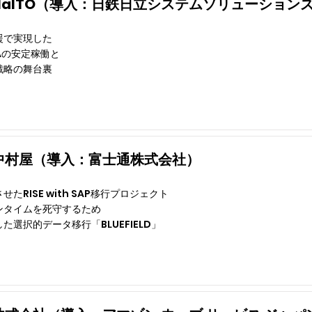
NaITO（導入：日鉄日立システムソリューション
援で実現した
ANAの安定稼働と
戦略の舞台裏
中村屋（導入：富士通株式会社）
たRISE with SAP移行プロジェクト
ンタイムを死守するため
た選択的データ移行「BLUEFIELD」