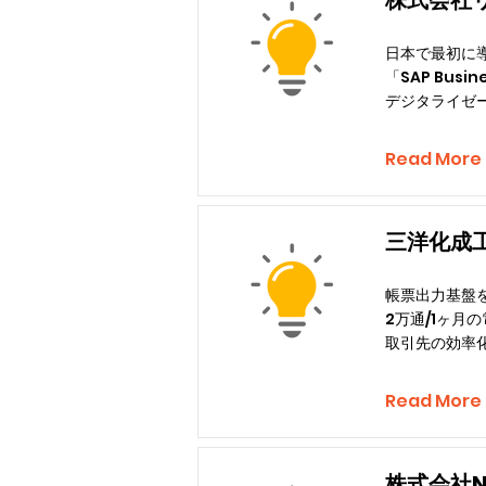
株式会社
日本で最初に導入し
「SAP Bus
デジタライゼ
Read More
三洋化成
帳票出力基盤
2万通/1ヶ月
取引先の効率
Read More
株式会社N