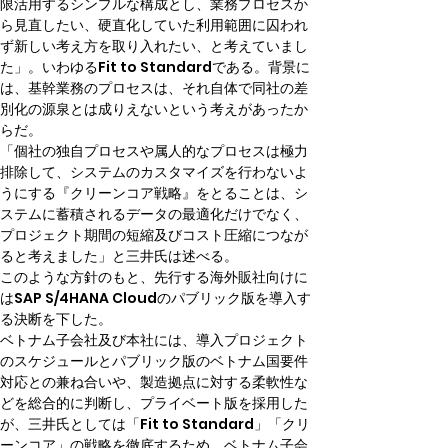
限活用するシンプルな構成とし、業務プロセスか
ら見直したい、硬直化していた利用範囲に囚われ
ず新しい考え方を取り入れたい、と考えていまし
た」。いわゆるFit to Standardである。背景に
は、基幹業務のプロセスは、それ自体で同社の差
別化の源泉とは成りえないという考えがあったか
らだ。
「個社の独自プロセスや属人的なプロセスは極力
排除して、システムのカスタマイズを行わないよ
うにする『クリーンコア戦略』をとることは、シ
ステムに蓄積されるデータの最適化だけでなく、
プロジェクト期間の短縮及びコスト圧縮につなが
ると考えました」と三井氏は述べる。
このような方針のもと、先行する海外販社向けに
はSAP S/4HANA Cloudのパブリック版を導入す
る決断を下した。
ベトナム子会社及び本社には、導入プロジェクト
のスケジュールとパブリック版のベトナム国要件
対応との兼ね合いや、製造拠点に対する柔軟性な
どを総合的に判断し、プライベート版を採用した
が、三井氏としては「Fit to Standard」「クリ
ーンコア」の戦略を徹底するため、ベトナム子会