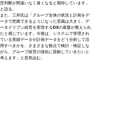
営判断が間違いなく速くなると期待しています」
と語る。
また、三井氏は「グループ全体の状況と計画をデ
ータで把握できるようになった意義は大きく、デ
ータドリブン経営を実現するDXの基盤が整えられ
たと感じています。今後は、システムで管理され
ている実績データや計画データをどう分析して活
用すべきかを、さまざまな観点で検討・検証しな
がら、グループ経営の強化に貢献していきたいと
考えます」と意気込む。
プロジェクト成功の要因はパー
トナー選びにあり
もう一つ、三井氏が今回のD-Valueプロジェクト
の成果として挙げているのは、本社を含む各拠点
へのSAP S/4HANA Cloudの導入が計画どおりに
進み、かつ安定稼働を続けている点だ。こうした
成功をもたらした最大の要因として、三井氏と濱