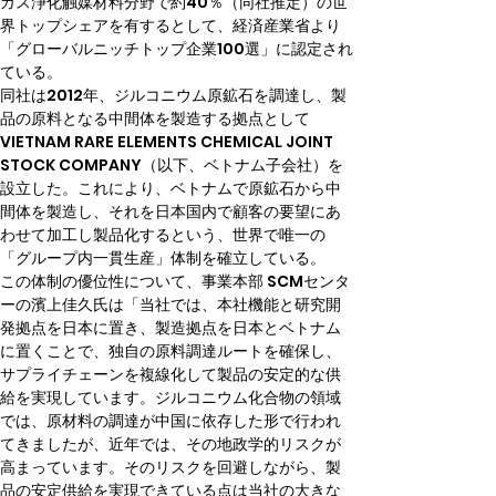
ガス浄化触媒材料分野で約40％（同社推定）の世
界トップシェアを有するとして、経済産業省より
「グローバルニッチトップ企業100選」に認定され
ている。
同社は2012年、ジルコニウム原鉱石を調達し、製
品の原料となる中間体を製造する拠点として
VIETNAM RARE ELEMENTS CHEMICAL JOINT 
STOCK COMPANY（以下、ベトナム子会社）を
設立した。これにより、ベトナムで原鉱石から中
間体を製造し、それを日本国内で顧客の要望にあ
わせて加工し製品化するという、世界で唯一の
「グループ内一貫生産」体制を確立している。
この体制の優位性について、事業本部 SCMセンタ
ーの濱上佳久氏は「当社では、本社機能と研究開
発拠点を日本に置き、製造拠点を日本とベトナム
に置くことで、独自の原料調達ルートを確保し、
サプライチェーンを複線化して製品の安定的な供
給を実現しています。ジルコニウム化合物の領域
では、原材料の調達が中国に依存した形で行われ
てきましたが、近年では、その地政学的リスクが
高まっています。そのリスクを回避しながら、製
品の安定供給を実現できている点は当社の大きな