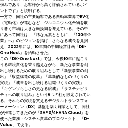
強みであり、お客様から高く評価されているポイ
ントです」と説明する。
一方で、同社の主要顧客である自動車業界でEV化
（電動化）が進むなど、ジルコニウム化合物を取
り巻く市場は大きな転換期を迎えている。その中
にあって同社は、『稀な元素とともに、「100年企
業」へ』のビジョンを掲げ、さらなる成長を見据
え、2022年には、10年間の中期経営計画「DK-
One Next」を始動させた。
この「DK-One Next」では、今後10年に起こり
うる環境変化を乗り越えながら、新たな事業を創
出し続けるための取り組みとして「新規事業の創
出」「収益構造の改革」「革新的なものづくりの
実現」「成果を出し続ける組織づくりの実践」
「キゲンソらしさの更なる醸成」「サステナビリ
ティへの取り組み」という6つの柱が設定されてい
る。それらの実現を支えるデジタルトランスフォ
ーメーション（DX）基盤を築く施策として、同社
が推進してきたのが「SAP S/4HANA Cloud」を
使った業務・システム変革のプロジェクト、「D-
Value」である。