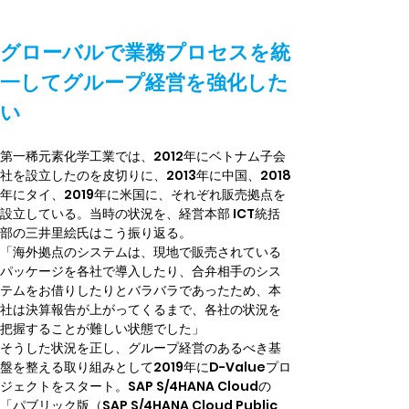
グローバルで業務プロセスを統
一してグループ経営を強化した
い
第一稀元素化学工業では、2012年にベトナム子会
社を設立したのを皮切りに、2013年に中国、2018
年にタイ、2019年に米国に、それぞれ販売拠点を
設立している。当時の状況を、経営本部 ICT統括
部の三井里絵氏はこう振り返る。
「海外拠点のシステムは、現地で販売されている
パッケージを各社で導入したり、合弁相手のシス
テムをお借りしたりとバラバラであったため、本
社は決算報告が上がってくるまで、各社の状況を
把握することが難しい状態でした」
そうした状況を正し、グループ経営のあるべき基
盤を整える取り組みとして2019年にD-Valueプロ
ジェクトをスタート。SAP S/4HANA Cloudの
「パブリック版（SAP S/4HANA Cloud Public 