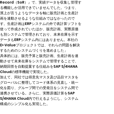
Record（SoR）』で、実績データを収集し管理す
る機能しか活用できていませんでした。つまり、
濱上が言うようなデータを軸に販売計画と生産計
画を連動させるような仕組みではなかったので
す。生産計画はERPシステムの外で表計算ソフトを
使って作成されていたほか、販売計画、実際原価
も別システムで管理されており、未来在庫を示す
データもERPシステム内にはありません。本社の
D-Valueプロジェクトでは、それらの問題を解決
するためのシステムづくりを進めました」
具体的には、販売予算と販売計画、生産計画を連
動させて未来在庫をシステムで管理することで、
納期回答を自動提案する仕組みをSAP S/4HANA 
Cloudの標準機能で実現した。
加えて、同社では得意先マスタ及び品目マスタを
グローバルに整理してコード体系の見直し・統一
化を図り、グループ間での受発注をシステム間で
連携させている。さらに、実際原価計算をSAP 
S/4HANA Cloud内で行えるようにし、システム
構成のシンプル化も実現した。