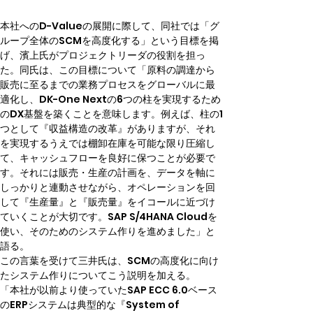
本社へのD-Valueの展開に際して、同社では「グ
ループ全体のSCMを高度化する」という目標を掲
げ、濱上氏がプロジェクトリーダの役割を担っ
た。同氏は、この目標について「原料の調達から
販売に至るまでの業務プロセスをグローバルに最
適化し、DK-One Nextの6つの柱を実現するため
のDX基盤を築くことを意味します。例えば、柱の1
つとして『収益構造の改革』がありますが、それ
を実現するうえでは棚卸在庫を可能な限り圧縮し
て、キャッシュフローを良好に保つことが必要で
す。それには販売・生産の計画を、データを軸に
しっかりと連動させながら、オペレーションを回
して『生産量』と『販売量』をイコールに近づけ
ていくことが大切です。SAP S/4HANA Cloudを
使い、そのためのシステム作りを進めました」と
語る。
この言葉を受けて三井氏は、SCMの高度化に向け
たシステム作りについてこう説明を加える。
「本社が以前より使っていたSAP ECC 6.0ベース
のERPシステムは典型的な『System of 