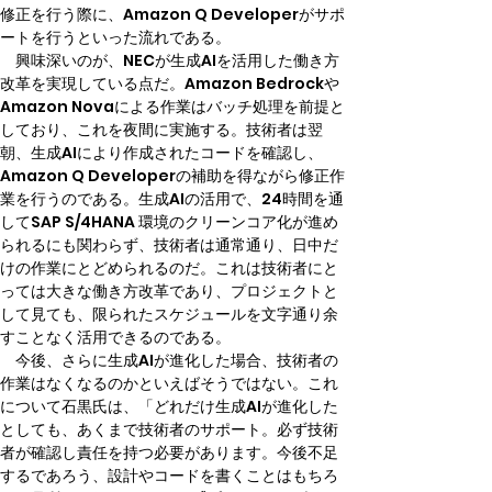
修正を行う際に、Amazon Q Developerがサポ
ートを行うといった流れである。
　興味深いのが、NECが生成AIを活用した働き方
改革を実現している点だ。Amazon Bedrockや
Amazon Novaによる作業はバッチ処理を前提と
しており、これを夜間に実施する。技術者は翌
朝、生成AIにより作成されたコードを確認し、
Amazon Q Developerの補助を得ながら修正作
業を行うのである。生成AIの活用で、24時間を通
してSAP S/4HANA 環境のクリーンコア化が進め
られるにも関わらず、技術者は通常通り、日中だ
けの作業にとどめられるのだ。これは技術者にと
っては大きな働き方改革であり、プロジェクトと
して見ても、限られたスケジュールを文字通り余
すことなく活用できるのである。
　今後、さらに生成AIが進化した場合、技術者の
作業はなくなるのかといえばそうではない。これ
について石黒氏は、「どれだけ生成AIが進化した
としても、あくまで技術者のサポート。必ず技術
者が確認し責任を持つ必要があります。今後不足
するであろう、設計やコードを書くことはもちろ