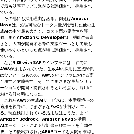
で最も効率アップに繋がると評価され、採用され
ている。
　その他にも採用理由はある。例えばAmazon 
Novaは、処理可能なトークン量が比較した他の生
成AIの中で最も大きく、コスト面の優位性を評
価。またAmazon Q Developerは、機能の豊富
さと、人間が開発する際の支援ツールとして最も
使いやすいといった点が特に評価され、採用され
ている。
　なおRISE with SAPのインフラには、すでに
AWSが採用されていた。生成AIの採用に直接関係
はないとするものの、AWSのインフラにおける高
可用性と耐障害性、そしてさまざまな最新ソリュ
ーションが開発・提供されるという点も、採用に
おける好材料になった。
　これらAWSの生成AIサービスは、本番環境への
適用を視野に、さまざまなPoCが実施されてい
る。現在検討されている活用法はこうだ。まず
Amazon Bedrock、Amazon Novaを活用し、
AIエージェントによる設計書及びコードを自動生
成。その後出力されたABAPコードを人間が確認し