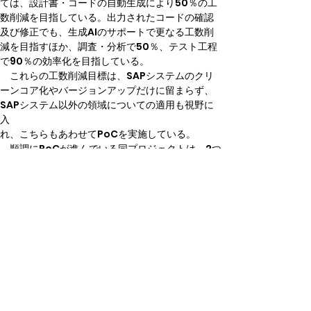
ては、設計書・コードの自動生成により50％の工
数削減を目指している。出力されたコードの確認
及び修正でも、生成AIのサポートで更なる工数削
減を目指すほか、調査・分析で50％、テスト工程
で90％の効率化を目指している。
　これらの工数削減目標は、SAPシステムのクリ
ーンコア化やバージョンアップだけに留まらず、
SAPシステム以外の領域についての適用も視野に
入
れ、こちらもあわせてPoCを実施している。
　順調にPoCが進んでいる同プロジェクトは、2つ
のステップに分かれており、その1ステップ目が
2025年10月より開始される。まずアドオンの廃止
と、代表的なアドオン約500本を、生成AIのサポ
ートでSAPのAPI（公開インターフェース）に則っ
た形へコンバートするのだ。この作業は2026年5
月に完了予定で、以降2ステップ目として残るアド
オンのクリーンコア化作業が、2026年5月を目標
に実施される。
なおNECでは、ABAP以外にJavaなどでも生成AI
の活用を検討しているとし、今後は可視化やテス
トといった領域においても、実際に生成AIを活用