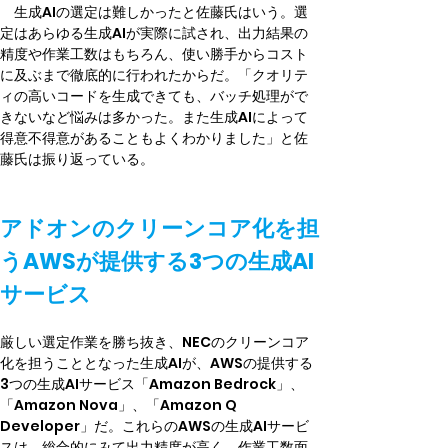
　生成AIの選定は難しかったと佐藤氏はいう。選
定はあらゆる生成AIが実際に試され、出力結果の
精度や作業工数はもちろん、使い勝手からコスト
に及ぶまで徹底的に行われたからだ。「クオリテ
ィの高いコードを生成できても、バッチ処理がで
きないなど悩みは多かった。また生成AIによって
得意不得意があることもよくわかりました」と佐
藤氏は振り返っている。
アドオンのクリーンコア化を担
うAWSが提供する3つの生成AI
サービス
厳しい選定作業を勝ち抜き、NECのクリーンコア
化を担うこととなった生成AIが、AWSの提供する
3つの生成AIサービス「Amazon Bedrock」、
「Amazon Nova」、「Amazon Q 
Developer」だ。これらのAWSの生成AIサービ
スは、総合的にみて出力精度が高く、作業工数面