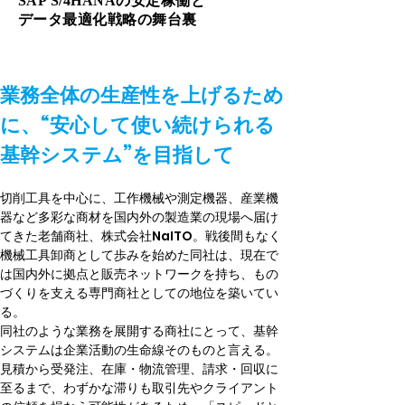
SAP S/4HANAの安定稼働と
データ最適化戦略の舞台裏
業務全体の生産性を上げるため
に、“安心して使い続けられる
基幹システム”を目指して
切削工具を中心に、工作機械や測定機器、産業機
器など多彩な商材を国内外の製造業の現場へ届け
てきた老舗商社、株式会社NaITO。戦後間もなく
機械工具卸商として歩みを始めた同社は、現在で
は国内外に拠点と販売ネットワークを持ち、もの
づくりを支える専門商社としての地位を築いてい
る。
同社のような業務を展開する商社にとって、基幹
システムは企業活動の生命線そのものと言える。
見積から受発注、在庫・物流管理、請求・回収に
至るまで、わずかな滞りも取引先やクライアント