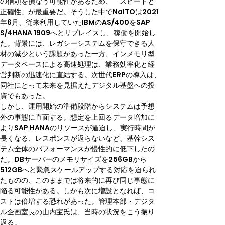
の信頼を損なう可能性があるため、「スピードと
正確性」が最重要だ。そうした中でNaITOは2021
年6月、従来利用していたIBMのAS/400をSAP 
S/4HANA 1909へとリプレイスし、稼働を開始し
た。背景には、レガシーシステムを保守できる人
材の減少という課題があった一方、インメモリ型
データベースによる高速処理は、業務効率化と経
営判断の迅速化に直結する。次世代ERPの導入は、
同社にとって未来を見据えたデジタル基盤への投
資でもあった。
しかし、運用開始の準備段階からシステムは予想
外の事態に直面する。想定を上回るデータ増加に
よりSAP HANAのリソースが逼迫し、実行時間が
長くなる、レスポンスが返らないなど、基幹シス
テム全体のパフォーマンスが慢性的に低下したの
だ。DBサーバーのメモリサイズを256GBから
512GBへと緊急スケールアップする対応を迫られ
たものの、このままでは将来的に再び同じ事態に
陥る可能性がある。しかも次に増設となれば、コ
ストは倍増する恐れがあった。管理本部・デジタ
ル企画室長の山内宝氏は、当時の状況をこう振り
返る。