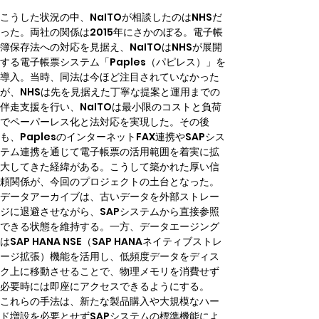
こうした状況の中、NaITOが相談したのはNHSだ
った。両社の関係は2015年にさかのぼる。電子帳
簿保存法への対応を見据え、NaITOはNHSが展開
する電子帳票システム「Paples（パピレス）」を
導入。当時、同法は今ほど注目されていなかった
が、NHSは先を見据えた丁寧な提案と運用までの
伴走支援を行い、NaITOは最小限のコストと負荷
でペーパーレス化と法対応を実現した。その後
も、PaplesのインターネットFAX連携やSAPシス
テム連携を通じて電子帳票の活用範囲を着実に拡
大してきた経緯がある。こうして築かれた厚い信
頼関係が、今回のプロジェクトの土台となった。
データアーカイブは、古いデータを外部ストレー
ジに退避させながら、SAPシステムから直接参照
できる状態を維持する。一方、データエージング
はSAP HANA NSE（SAP HANAネイティブストレ
ージ拡張）機能を活用し、低頻度データをディス
ク上に移動させることで、物理メモリを消費せず
必要時には即座にアクセスできるようにする。
これらの手法は、新たな製品購入や大規模なハー
ド増設を必要とせずSAPシステムの標準機能によ