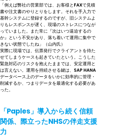
「例えば弊社の営業部では、お客様とFAXで見積
書や注文書のやりとりをします。それを手入力で
基幹システムに登録するのですが、旧システムよ
りもレスポンスが遅く、現場のストレスにつなが
っていました。また常に『次はいつ逼迫するの
か』という不安があり、落ち着いて運用に集中で
きない状態でしたね」（山内氏）
実際に現場では、伝票発行でクライアントを待た
せてしまうケースも起きていたという。こうした
緊急対応のリスクを抱えたままでは、安定運用と
は言えない。運用を持続させる鍵は、SAP HANA
データベース上のデータをいかに効率的に管理・
削減するか、つまりデータを最適化する必要があ
った。
「Paples」導入から続く信頼
関係、際立ったNHSの伴走支援
力