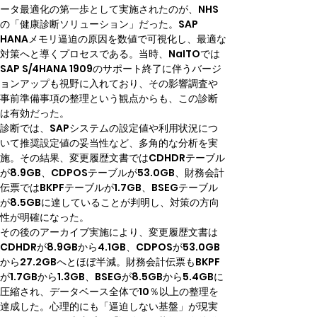
ータ最適化の第一歩として実施されたのが、NHS
の「健康診断ソリューション」だった。SAP 
HANAメモリ逼迫の原因を数値で可視化し、最適な
対策へと導くプロセスである。当時、NaITOでは
SAP S/4HANA 1909のサポート終了に伴うバージ
ョンアップも視野に入れており、その影響調査や
事前準備事項の整理という観点からも、この診断
は有効だった。
診断では、SAPシステムの設定値や利用状況につ
いて推奨設定値の妥当性など、多角的な分析を実
施。その結果、変更履歴文書ではCDHDRテーブル
が8.9GB、CDPOSテーブルが53.0GB、財務会計
伝票ではBKPFテーブルが1.7GB、BSEGテーブル
が8.5GBに達していることが判明し、対策の方向
性が明確になった。
その後のアーカイブ実施により、変更履歴文書は
CDHDRが8.9GBから4.1GB、CDPOSが53.0GB
から27.2GBへとほぼ半減。財務会計伝票もBKPF
が1.7GBから1.3GB、BSEGが8.5GBから5.4GBに
圧縮され、データベース全体で10％以上の整理を
達成した。心理的にも「逼迫しない基盤」が現実