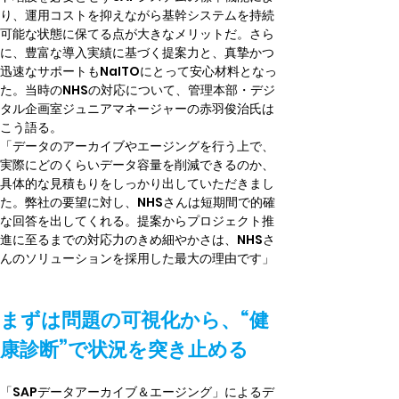
り、運用コストを抑えながら基幹システムを持続
可能な状態に保てる点が大きなメリットだ。さら
に、豊富な導入実績に基づく提案力と、真摯かつ
迅速なサポートもNaITOにとって安心材料となっ
た。当時のNHSの対応について、管理本部・デジ
タル企画室ジュニアマネージャーの赤羽俊治氏は
こう語る。
「データのアーカイブやエージングを行う上で、
実際にどのくらいデータ容量を削減できるのか、
具体的な見積もりをしっかり出していただきまし
た。弊社の要望に対し、NHSさんは短期間で的確
な回答を出してくれる。提案からプロジェクト推
進に至るまでの対応力のきめ細やかさは、NHSさ
んのソリューションを採用した最大の理由です」
まずは問題の可視化から、“健
康診断”で状況を突き止める
「SAPデータアーカイブ＆エージング」によるデ