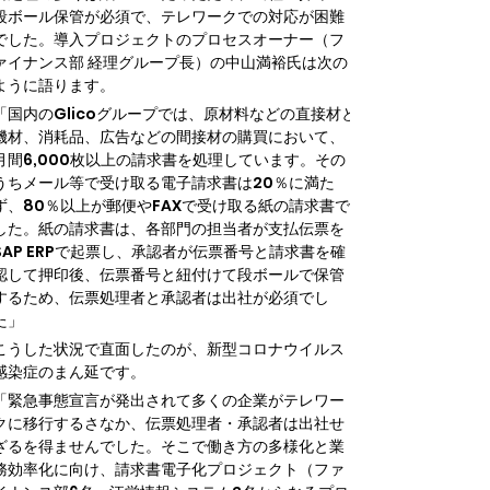
段ボール保管が必須で、テレワークでの対応が困難
でした。導入プロジェクトのプロセスオーナー（フ
ァイナンス部 経理グループ長）の中山満裕氏は次の
ように語ります。
「国内のGlicoグループでは、原材料などの直接材と
機材、消耗品、広告などの間接材の購買において、
月間6,000枚以上の請求書を処理しています。その
うちメール等で受け取る電子請求書は20％に満た
ず、80％以上が郵便やFAXで受け取る紙の請求書で
した。紙の請求書は、各部門の担当者が支払伝票を
SAP ERPで起票し、承認者が伝票番号と請求書を確
認して押印後、伝票番号と紐付けて段ボールで保管
するため、伝票処理者と承認者は出社が必須でし
た」
こうした状況で直面したのが、新型コロナウイルス
感染症のまん延です。
「緊急事態宣言が発出されて多くの企業がテレワー
クに移行するさなか、伝票処理者・承認者は出社せ
ざるを得ませんでした。そこで働き方の多様化と業
務効率化に向け、請求書電子化プロジェクト（ファ