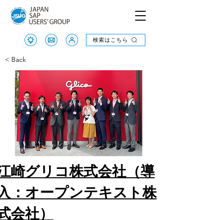
検索はこちら
検索はこちら
< Back
江崎グリコ株式会社（導
入：オープンテキスト株
式会社）