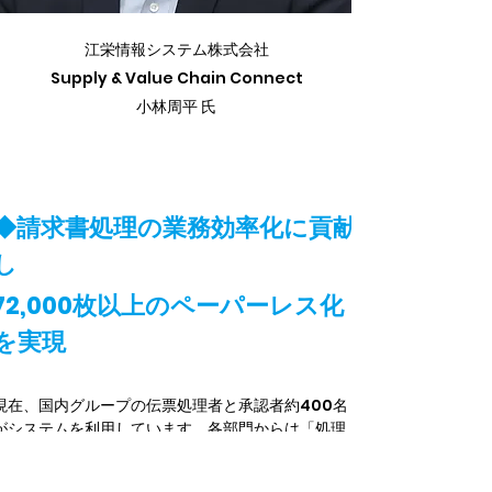
江栄情報システム株式会社
Supply & Value Chain Connect
小林周平 氏
◆請求書処理の業務効率化に貢献
し
72,000枚以上のペーパーレス化
を実現
現在、国内グループの伝票処理者と承認者約400名
がシステムを利用しています。各部門からは「処理
や承認作業が楽になった」「自宅で処理ができる」
「紙の印刷や整理が不要になった」といった声が届