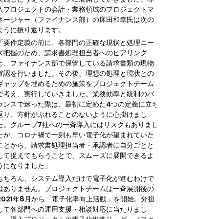
入プロジェクトの会計・業務領域のプロジェクトマ
ネージャー（ファイナンス部）の床田和幸氏は次の
ように振り返ります。
「要件定義の前に、各部門の正確な現状と処理ニー
ズ把握のため、請求書処理担当者へのヒアリング
と、ファイナンス部で保管している請求書類の現物
確認を行いました。その後、理想の処理と現状との
ギャップを埋めるための施策をプロジェクトチーム
で考え、実行していきました。業務効率と統制のバ
ランスで迷った際は、最初に定めた4つの定義に立ち
返り、方針がぶれることのないように心掛けまし
た。グループ7社への一斉導入にはリスクもありまし
たが、コロナ禍で一刻も早い電子化が望まれていた
ことから、請求書処理担当者・承認者に自分ごとと
して捉えてもらうことで、スムーズに展開できるよ
うになりました」
もちろん、システム導入だけで電子化が進むわけで
はありません。プロジェクトチームは一斉展開後の
2021年8月から「電子化率向上活動」を開始。分担
して各部門への運用支援・相談対応に当たりまし