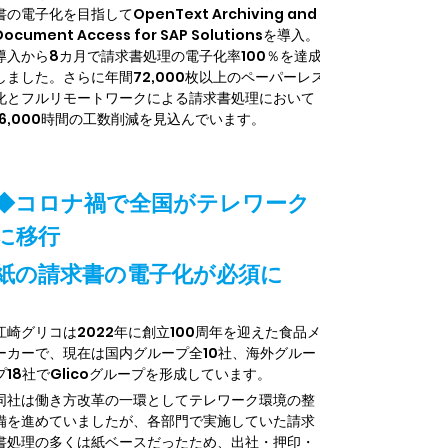
書の電子化を目指してOpenText Archiving and 
Document Access for SAP Solutionsを導入。
導入から8カ月で請求書処理の電子化率100％を達成
しました。さらに年間72,000枚以上のペーパーレス
化とフルリモートワークによる請求書処理において
16,000時間の工数削減を見込んでいます。
◆コロナ禍で全国がテレワーク
に移行
紙の請求書の電子化が必須に
江崎グリコは2022年に創立100周年を迎えた食品メ
ーカーで、現在は国内グループ全10社、海外グルー
プ18社でGlicoグループを形成しています。
同社は働き方改革の一環としてテレワーク環境の整
備を進めていましたが、各部門で実施していた請求
書処理の多くは紙ベースだったため、出社・押印・