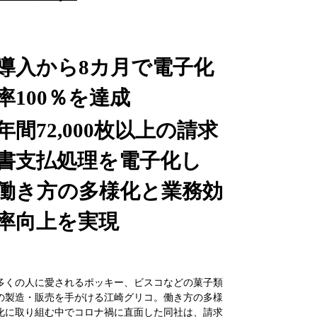
導入から8カ月で電子化
率100％を達成
年間72,000枚以上の請求
書支払処理を電子化し
働き方の多様化と業務効
率向上を実現
多くの人に愛されるポッキー、ビスコなどの菓子類
の製造・販売を手がける江崎グリコ。働き方の多様
化に取り組む中でコロナ禍に直面した同社は、請求