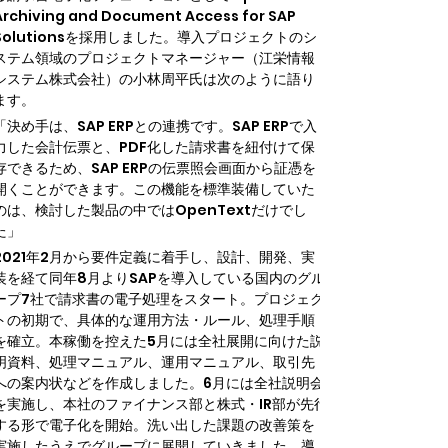
Archiving and Document Access for SAP 
Solutionsを採用しました。導入プロジェクトのシ
ステム領域のプロジェクトマネージャー（江栄情報
システム株式会社）の小林周平氏は次のように語り
ます。
「決め手は、SAP ERPとの連携です。SAP ERPで入
力した会計伝票と、PDF化した請求書を紐付けて保
存できるため、SAP ERPの伝票照会画面から証憑を
開くことができます。この機能を標準装備していた
のは、検討した製品の中ではOpenTextだけでし
た」
2021年2月から要件定義に着手し、設計、開発、実
装を経て同年8月よりSAPを導入している国内のグル
ープ7社で請求書の電子処理をスタート。プロジェク
トの初期で、具体的な運用方法・ルール、処理手順
を確立。本稼働を控えた5月には全社展開に向けた説
明資料、処理マニュアル、運用マニュアル、取引先
への案内状などを作成しました。6月には全社説明会
を実施し、本社のファイナンス部と株式・IR部が先行
する形で電子化を開始。洗い出した課題の改善策を
実施したうえでグループに展開していきました。導