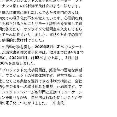
た。導入プロジェクトの電子化推進リーダー（ファ
イナンス部）の谷村洋子氏は次のように語ります。
「紙の請求書に慣れ親しんできた各部門の方々は、
初めての電子化に不安を覚えています。心理的な負
担を和らげるためにもリモート説明会を実施して質
問に答えたり、オンラインで疑問点を入力してもら
ってそれに答えたりしました。電話や対面での質問
も積極的に受け付けました」
この活動が功を奏し、2021年8月に31％でスタート
した請求書処理の電子化率は、12月までに84％まで
増加。2022年1月には98％まで上昇し、3月には
100％を達成しました。
「プロジェクトの成功要因は、経営陣の迅速な判断
と、プロジェクトの推進体制です。経営判断は、出
社しなくとも業務を遂行できる体制の構築と、全社
的なデジタルへの取り組みを重視した結果です。プ
ロジェクトメンバーが各部門と直接コミュニケーシ
ョンを取りながら、自発的な行動を促したことが早
期の電子化につながりました」（中山氏）