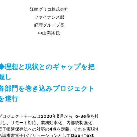
江崎グリコ株式会社
ファイナンス部
経理グループ長
中山満裕 氏
◆理想と現状とのギャップを把
握し
各部門を巻き込みプロジェクト
を遂行
プロジェクトチームは2020年8月からTo-Be像を検
討し、リモート対応、業務効率化、内部統制強化、
電子帳簿保存法への対応の4点を定義。それを実現す
る請求書電子化ソリューションとしてOpenText 