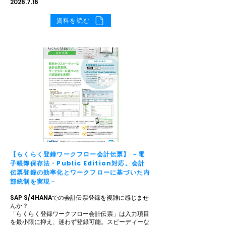
2026.7.16
資料を読む
【らくらく登録ワークフロー会計伝票】 －電
子帳簿保存法・Public Edition対応。会計
伝票登録の効率化とワークフローに基づいた内
部統制を実現－
SAP S/4HANAでの会計伝票登録を複雑に感じませ
んか？
「らくらく登録ワークフロー会計伝票」は入力項目
を最小限に抑え、迷わず登録可能。スピーディーな