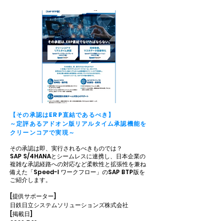
【その承認はERP直結であるべき】
～定評あるアドオン版リアルタイム承認機能を
クリーンコアで実現～
その承認は即、実行されるべきものでは？
SAP S/4HANAとシームレスに連携し、日本企業の
複雑な承認経路への対応など柔軟性と拡張性を兼ね
備えた「Speed-I ワークフロー」のSAP BTP版を
ご紹介します。
[提供サポーター]
日鉄日立システムソリューションズ株式会社
[掲載日]