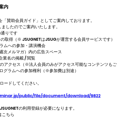
ご案内
典を「賛助会員ガイド」としてご案内しております。
意しましたのでご案内いたします。
の通りです
ントの取得（※ JSUGNETはJSUGが運営する会員サービスです）
ーラムへの参加・講演機会
News（週次メルマガ）内の広告スペース
企業名の掲載 / 閲覧
料へのアクセス（※法人会員のみがアクセス可能なコンテンツも
タープログラムへの参加権利（※参加費は別途）
ロードしてください。
eminar.jp/public/file/document/download/9822
SUGNETの利用登録が必要になります。

はこちら
