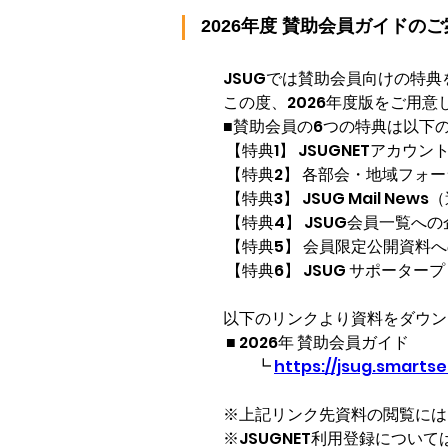
2026年度 賛助会員ガイドの
JSUGでは賛助会員向けの特
この度、2026年度版をご用
■賛助会員の6つの特典は以下
 【特典1】 JSUGNETアカウ
 【特典2】 各部会・地域フォ
 【特典3】 JSUG Mail 
 【特典4】 JSUG会員一覧への
 【特典5】 会員限定公開資
 【特典6】 JSUG サポー
以下のリンクより資料をダウン
 ■ 2026年 賛助会員ガイド
　　┗
https://jsug.smarts
※上記リンク先資料の閲覧にはJ
※JSUGNET利用登録について