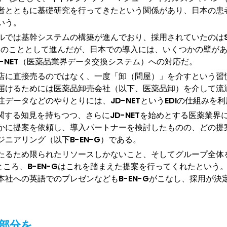
者とともに基礎研究を行ってきたという関係があり、日本の患
いう。
は基幹システムの構築が進んでおり、採用されていたのはSAP S
当然のこととして進んだが、日本での導入には、いくつかの壁が
-NET（医薬品業界データ交換システム）への対応だ。
店に直接売るのではなく、一度「卸（問屋）」を介すという習
届けるためには医薬品卸売会社（以下、医薬品卸）を介して流
データなどのやりとりには、JD-NETというEDIの仕組みを
関する知見を持ちつつ、さらにJD-NETを始めとする医薬業
かに提案を依頼し、導入パートナーを検討したものの、どの提
ニアリング（以下B-EN-G）である。
たるため限られたリソースしかないこと、そしてグループ全体を
たところ、B-EN-Gはこれを踏まえた提案を行ってくれたとい
社への英語でのプレゼンなどもB-EN-Gがこなし、採用が決
携部分を