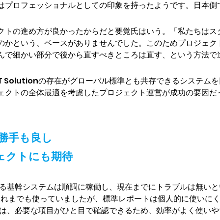
はプロフェッショナルとしての印象を持ったようです。日本側
クトの進め方が良かったからだと要覚氏はいう。「私たちはス
のかという、ベースがありませんでした。このためプロジェクトの
んで細かい部分で後から直すべきところは直す、という方法で
T Solutionの存在がグローバル標準とも共存できるシステ
ェクトの全体最適を考慮したプロジェクト運営が成功の要因だ
勝手も良し
ジェクトにも期待
nによる基幹システムは順調に稼働し、現在までにトラブルは無いという。
はこれまでも使っていましたが、標準レポートは個人的に使いに
のレポートは、必要な項目がひと目で確認できるため、効率がよく使