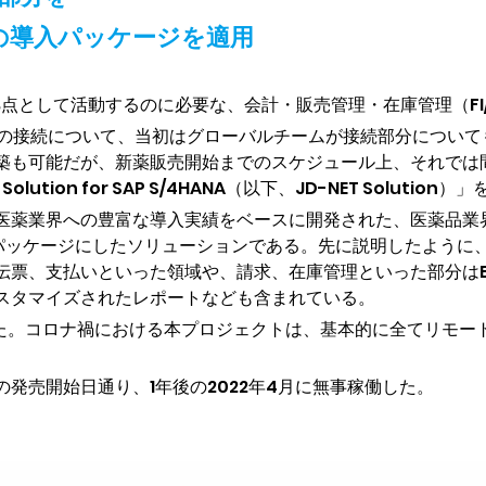
Gの導入パッケージを適用
拠点として活動するのに必要な、会計・販売管理・在庫管理（FI/
-NETの接続について、当初はグローバルチームが接続部分につ
築も可能だが、新薬販売開始までのスケジュール上、それでは間に
olution for SAP S/4HANA（以下、JD-NET Solution
N-Gの持つ医薬業界への豊富な導入実績をベースに開発された、医薬品
てパッケージにしたソリューションである。先に説明したように、
伝票、支払いといった領域や、請求、在庫管理といった部分はB-
スタマイズされたレポートなども含まれている。
された。コロナ禍における本プロジェクトは、基本的に全てリモ
発売開始日通り、1年後の2022年4月に無事稼働した。