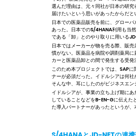
選んだ理由は、元々同社が日本の研究
届けたいという思いがあったからだと
日本での医薬品販売を前に、グローバルで
あった。日本でのS/4HANA利用も
である「卸」とのやり取りに用いるJD
日本ではメーカーが物を売る際、販売
慣がない。医薬品を病院や調剤薬局に
カーと医薬品卸との間で発生する受発注
このため本プロジェクトでは、SAPに
ナーが必須だった。イドルシアは何社
そんな中、耳にしたのがビジネスエンジ
イドルシアが、事業の立ち上げ期にあ
していることなどをB-EN-Gに伝え
た導入パートナーがあったというが、本
S/4HANAとJD-NETの連