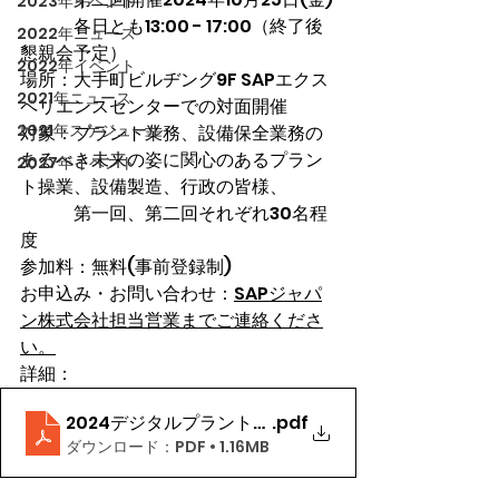
2023年イベント
　　　各日とも13:00 - 17:00（終了後
2022年ニュース
懇親会予定）
2022年イベント
場所：大手町ビルヂング9F SAPエクス
2021年ニュース
ペリエンスセンターでの対面開催
2021年スケジュール
対象：プラント業務、設備保全業務の
あるべき未来の姿に関心のあるプラン
2027年イベント
ト操業、設備製造、行政の皆様、
　　　第一回、第二回それぞれ30名程
度
参加料：無料(事前登録制)
お申込み・お問い合わせ：
SAPジャパ
ン株式会社担当営業までご連絡くださ
い。
詳細：
2024デジタルプラントイニシアチブ招待状
.pdf
ダウンロード：PDF • 1.16MB