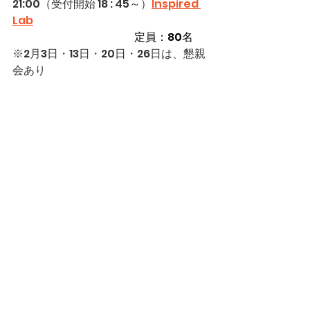
21:00
（受付開始 18 : 45～）
Inspired 
Lab
　　　　　　　　　　　定員：80名
※2月3日・13日・20日・26日は、懇親
会あり
対象：
JSUG会員およびJSUG非会員の
体験参加も可 
申込期間：2025年1月10日（金） ～ 
2025年2月21日（金） 17:00
主催：JSUG 
Next-Gen Boost
ランディングページ
▶▶
https://
www.jsug.org/ngb
-transformmonth-2025