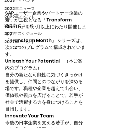
2023年イベント
2022年ニュース
SAPユーザー企業やパートナー企業の
2022年イベント
若手が主役となる「Transform 
2021年ニュース
Month」を1か月以上にわたり開催しま
す。
2021年スケジュール
「Transform Month」 シリーズは、
2027年イベント
次の2つのプログラムで構成されていま
す。
Unleash Your Potential　（本ご案
内のプログラム）
自分の新たな可能性に気づくきっかけ
を提供し、仲間とのつながりを深める
場です。職種や企業を超えて出会い、
価値観や視点を広げることで、若手が
社会で活躍する力を身につけることを
目指します。
Innovate Your Team
今後の日本企業を支える若手が、自分