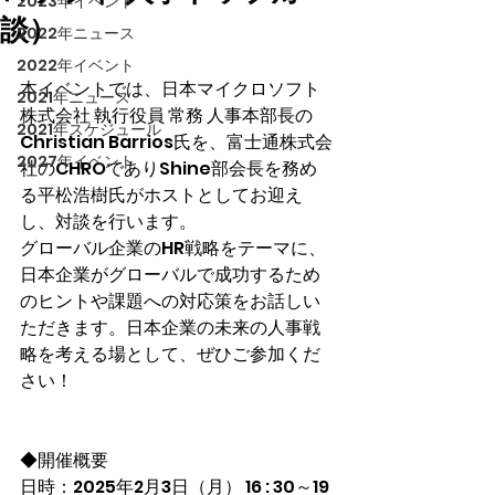
2023年イベント
談）
2022年ニュース
2022年イベント
本イベントでは、日本マイクロソフト
2021年ニュース
株式会社 執行役員 常務 人事本部長の
2021年スケジュール
Christian Barrios氏を、富士通株式会
2027年イベント
社のCHROでありShine部会長を務め
る平松浩樹氏がホストとしてお迎え
し、対談を行います。
グローバル企業のHR戦略をテーマに、
日本企業がグローバルで成功するため
のヒントや課題への対応策をお話しい
ただきます。日本企業の未来の人事戦
略を考える場として、ぜひご参加くだ
さい！
◆開催概要
日時：2025年2月3日（月） 16 : 30～19 