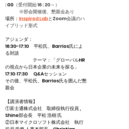
: 00
（受付開始 16 : 20～）
　　　※部会開催後、懇親会あり
場所：
Inspired Lab
とZoom会議のハ
イブリッド形式
アジェンダ：
16:30-17:10　平松氏、Barrios氏によ
る対談　
　　　　　　テーマ：「グローバルHR
の視点から日本企業の未来を探る」
17:10‐17:30　 Q&Aセッション
その後、平松氏、Barrios氏を囲んだ懇
親会
【講演者情報】
①富士通株式会社　取締役執行役員 , 
Shine部会長　
平松 浩樹 氏
②日本マイクロソフト株式会社　執行