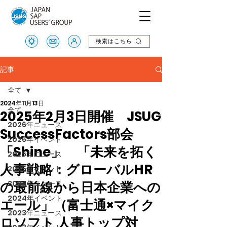
検索はこちら
検索はこちら
記事
全て
2024年11月13日
全て
2025年2月3日開催 JSUG
2026年ニュース
SuccessFactors部会
2026年イベント
「Shine」 「未来を拓く
2025年ニュース
人事戦略：グローバルHR
2025年イベント
の最前線から日本企業への
2024年ニュース
2024年イベント
エール」（富士通×マイク
2023年ニュース
ロソフト 人事トップ対