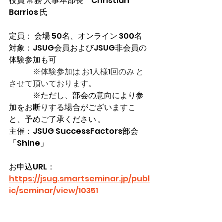
役員 常務 人事本部長　Christian 
Barrios 氏
定員： 会場 50名、オンライン 300名
対象：
JSUG会員およびJSUG非会員の
体験参加も可
※体験参加は お1人様1回のみ と
させて頂いております。
※ただし、部会の意向により参
加をお断りする場合がございますこ
と、予めご了承ください 。
主催：JSUG 
SuccessFactors部会
「Shine」
お申込URL：
https://jsug.smartseminar.jp/publ
ic/seminar/view/10351
※
申込期間：2024年12月20日（金） 
～ 2025年1月30日（木） 17:00