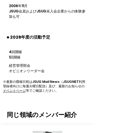
2006年11月
JSUG会員およびJSUG未入会企業からの体験参
加も可
🔸2026年度の活動予定
4回開催
1回開催
経営管理部会
オピニオンリーダー会
※最新の開催日程はJSUG Mail News（JSUGNET利用
登録者向けに毎週火曜日配信）及び、
最新のお知らせ
の
イベントページ
等でご確認ください。
同じ領域のメンバー紹介