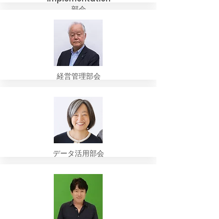
部会
経営管理部会
データ活用部会