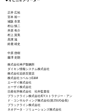
🔸オピニオンリーダー
正井 広祐
宮本 裕一
城阪 衣里
村山 慎二
井原 有介
村上 賀美
高濱 滋
鈴鹿 靖史
中原 啓樹
藤澤 史朗
株式会社神戸製鋼所
ダイキン情報システム株式会社
株式会社近鉄百貨店
株式会社コベルコE&M
エーザイ株式会社
エーザイ株式会社
日産化学株式会社 社外監査役
ブラックライン株式会社/EYストラテジー・アン
ド・コンサルティング株式会社(前JSUG会長)
ブラックライン株式会社
ネオデータ・ソリューションズ株式会社