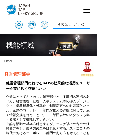
検索はこちら
検索はこちら
機能領域
< Back
経営管理部会
経営管理部門におけるSAPの効果的な活用をユーザ
ー企業に広く啓蒙したい
企業にとってふさわしい業務部門とＩＴ部門の連携のあ
り方、経営管理・経理・人事システム等の導入プロジェ
クト、業務標準化・効率化、制度変更への対応等といっ
た、企業のコーポレート部門が抱える課題に関して、広
く情報交換を行うことで、ＩＴ部門以外のスタッフも集
える場として機能していきたい。
上記を活動の基本方針とするが、コロナ禍での各社の経
験を共有し、働き方改革をはじめとするポストコロナの
時代におけるコーポレート部門のあり方も考えることも