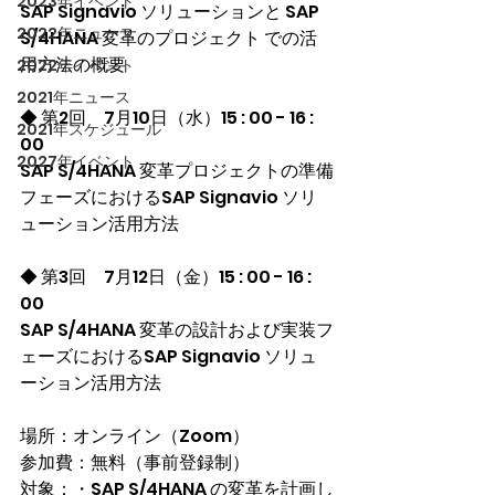
2023年イベント
SAP Signavio ソリューションと SAP 
2022年ニュース
S/4HANA 変革のプロジェクト での活
用方法の概要
2022年イベント
2021年ニュース
◆ 第2回　7月10日（水）15 : 00 - 16 : 
2021年スケジュール
00
2027年イベント
SAP S/4HANA 変革プロジェクトの準備
フェーズにおけるSAP Signavio ソリ
ューション活用方法
◆ 第3回　7月12日（金）15 : 00 - 16 : 
00
SAP S/4HANA 変革の設計および実装フ
ェーズにおけるSAP Signavio ソリュ
ーション活用方法
場所：オンライン（Zoom）
参加費：
無料（事前登録制）
対象：
・SAP S/4HANA の変革を計画し