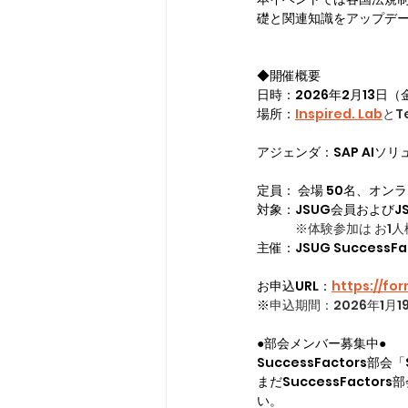
礎と関連知識をアップデ
◆開催概要
日時：2026年2月13日（金） 1
場所：
Inspired. Lab
とT
アジェンダ：SAP AIソ
定員： 会場 50名、オンラ
対象：
JSUG会員および
※体験参加は お1
主催：JSUG 
SuccessF
お申込URL：
https://fo
※
申込期間：2026年1月19
●部会メンバー募集中●
SuccessFactors
まだSuccessFact
い。