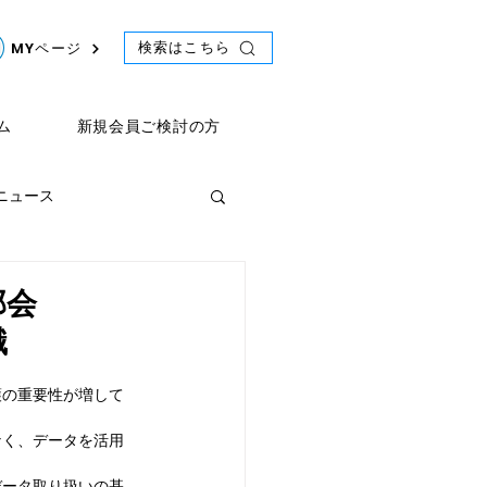
検索はこちら
MYページ
ム
新規会員ご検討の方
年ニュース
ント
2021年ニュース
部会
識
護の重要性が増して
なく、データを活用
データ取り扱いの基