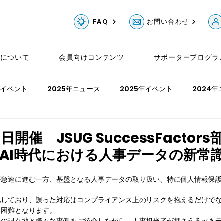
FAQ
お問い合わせ
Gについて
会員向けコンテンツ
サポータープログラ
年イベント
2025年ニュース
2025年イベント
2024
ュース
2023年イベント
2022年ニュース
2022年イベ
3日開催 JSUG SuccessFactors
」 AI時代における人事データの新常
年イベント
が急速に進む一方、基盤となる人事データの取り扱い、特に個人情報保
化しており、誤った対応はコンプライアンス上のリスクを抱えるだけで
は困難となります。
制の現在地と様々な事例をご紹介しながら、人事担当者が押さえるべき