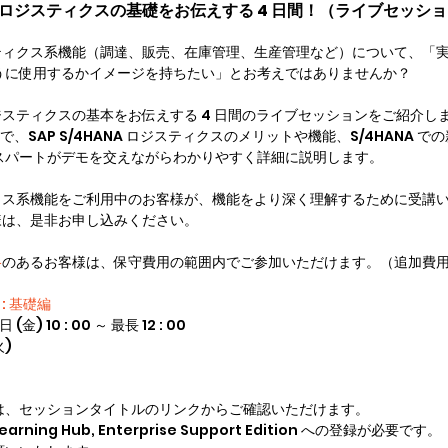
NA のロジスティクスの基礎をお伝えする 4 日間！（ライブセッシ
のロジスティクス系機能（調達、販売、在庫管理、生産管理など）について、「
うに使用するかイメージを持ちたい」とお考えではありませんか？
A ロジスティクスの基本をお伝えする 4 日間のライブセッションをご紹介し
時間で、SAP S/4HANA ロジスティクスのメリットや機能、S/4HANA 
キスパートがデモを交えながらわかりやすく詳細に説明します。
スティクス系機能をご利用中のお客様が、機能をより深く理解するために受講
様は、是非お申し込みください。
格
のあるお客様は、保守費用の範囲内でご参加いただけます。（追加費
s : 基礎編
日 (金) 10 : 00 ～ 最長 12 : 00
火)
は、セッションタイトルのリンクからご確認いただけます。
ing Hub, Enterprise Support Edition への登録が必要です。