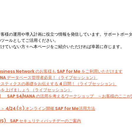
お客様の運用や導入計画に役立つ情報を発信しています。サポートポー
のツールとしてご活用ください。
だけていない方々へ本ページをご紹介いただければ幸甚に存じます。
。
P Business Network のお客様も SAP for Me をご利用いただけます
HANA データベース管理者必見！（ライブセッション）
 のロジスティクスの基礎をお伝えする 4 日間！（ライブセッション）
のスキルを上げましょう （ライブセッション）
M 開催】　SAP S4/HANA の活用を考えるワークショップ　～お客様のこ
4/24 (水) オンライン開催 SAP for Me活用方法
EWS)、SAP セキュリティパッチデーのご案内