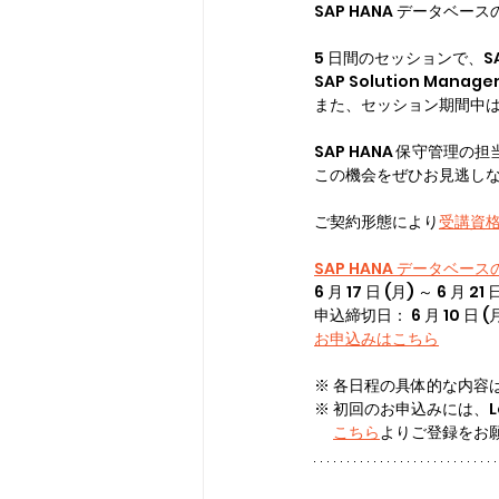
SAP HANA データ
5 日間のセッションで、S
SAP Solution M
また、セッション期間中は
SAP HANA 保守管
この機会をぜひお見逃し
ご契約形態により
受講資
SAP HANA データベー
6 月 17 日 (月) ～ 6 月 21 日
申込締切日： 6 月 10 日 (
お申込みはこちら
※ 各日程の具体的な内容
※ 初回のお申込みには、Learn
こちら
よりご登録をお