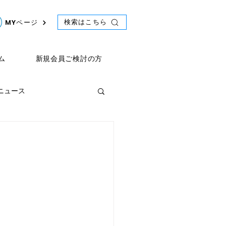
検索はこちら
MYページ
ム
新規会員ご検討の方
年ニュース
ント
2021年ニュース
）