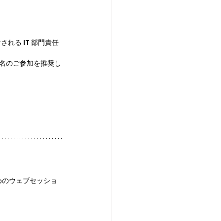
される IT 部門責任
 3 名のご参加を推奨し
くためのウェブセッショ