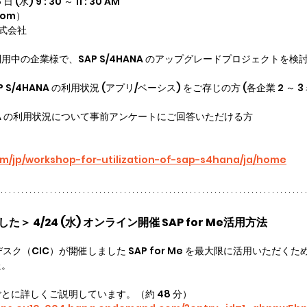
 (水) 9 : 30 ～ 11 : 30 AM
oom）
株式会社
をご利用中の企業様で、SAP S/4HANA のアップグレードプロジェクトを検討
 S/4HANA の利用状況 (アプリ/ベーシス) をご存じの方 (各企業 2 ～
HANA の利用状況について事前アンケートにご回答いただける方
om/jp/workshop-for-utilization-of-sap-s4hana/ja/home
＞ 4/24 (水) オンライン開催 SAP for Me活用方法
ヘルプデスク（CIC）が開催しました SAP for Me を最大限に活用いただ
た。
とに詳しくご説明しています。（約 48 分）