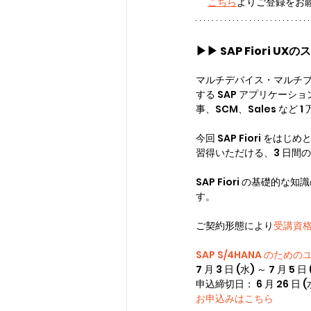
こちら
よりご登録をお
▶▶ 
SAP Fiori 
マルチデバイス・マルチブラウ
する SAP アプリケーシ
事、SCM、Sales な
今回 SAP Fiori を
習得いただける、3 日間
SAP Fiori の基礎的
す。
ご契約形態により
受講資
SAP S/4HANA のた
7 月 3 日 (水) ～ 7 月 5 日 
申込締切日： 6 月 26 日 (
お申込みはこちら