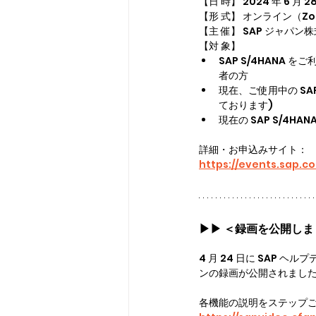
【日 時】 2024 年 6 月 28 日
【形 式】 オンライン（Z
【主 催】 SAP ジャパン
【対 象】
SAP S/4HANA 
者の方
現在、ご使用中の SAP
ております)
現在の SAP S/4
詳細・お申込みサイト：
https://events.sap.c
▶▶ 
＜録画を公開しました
4 月 24 日に SAP 
ンの録画が公開されまし
各機能の説明をステップご