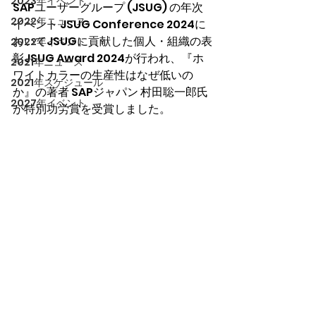
2023年イベント
SAPユーザーグループ (JSUG) の年次
2022年ニュース
イベント JSUG Conference 2024に
おいてJSUGに貢献した個人・組織の表
2022年イベント
彰JSUG Award 2024が行われ、『ホ
2021年ニュース
ワイトカラーの生産性はなぜ低いの
2021年スケジュール
か』の著者 SAPジャパン 村田聡一郎氏
2027年イベント
が特別功労賞を受賞しました。