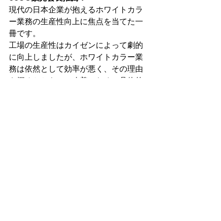
現代の日本企業が抱えるホワイトカラ
ー業務の生産性向上に焦点を当てた一
冊です。
工場の生産性はカイゼンによって劇的
に向上しましたが、ホワイトカラー業
務は依然として効率が悪く、その理由
を探るとともに、改善のための具体的
な手法を提案しています。
JSUG会長として、この本を強く推薦し
ます。ホワイトカラー業務の生産性向
上に悩むすべての経営者や管理職にと
って、必読のバイブルとなるでしょ
う。ぜひご一読ください。
以下より、プレジデントストア及びア
マゾンの商品ページへリンクしており
ます。
ホワイトカラーの生産性はなぜ低いの