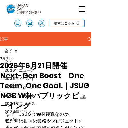
検索はこちら
検索はこちら
記事
全て
3月31日
全て
2026年6月21日開催
2026年ニュース
Next-Gen Boost One
2026年イベント
Team, One Goal.｜JSUG
2025年ニュース
NGB W杯パブリックビュ
2025年イベント
ーイング
2024年ニュース
2024年イベント
なぜ、JSUG でW杯観戦なのか。
2023年ニュース
私たちは日々の業務やプロジェクトを
通じて、会社や立場を超えながら“ひと