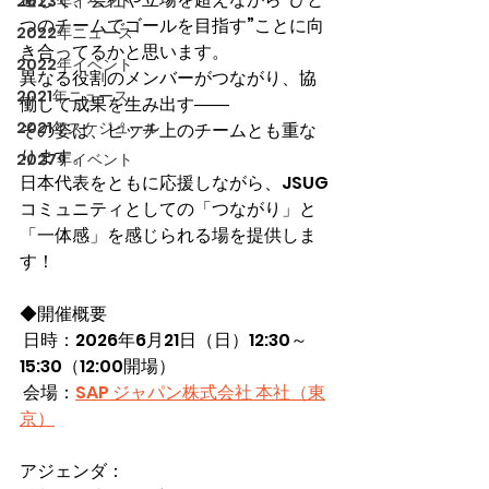
2023年イベント
つのチームでゴールを目指す”ことに向
2022年ニュース
き合ってるかと思います。
2022年イベント
異なる役割のメンバーがつながり、協
2021年ニュース
働して成果を生み出す――
2021年スケジュール
その姿は、ピッチ上のチームとも重な
ります。
2027年イベント
日本代表をともに応援しながら、JSUG
コミュニティとしての「つながり」と
「一体感」を感じられる場を提供しま
す！
◆開催概要
 日時：2026年6月21日（日）12:30～
15:30（12:00開場）
 会場：
SAP ジャパン株式会社 本社（東
京）
アジェンダ：