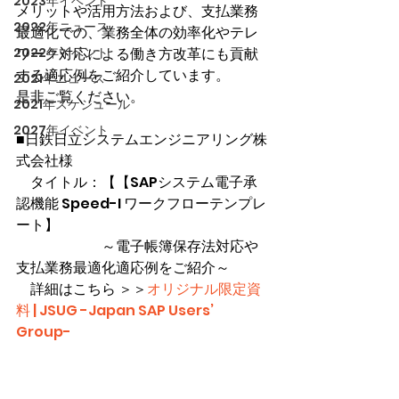
2023年イベント
メリットや活用方法および、支払業務
2022年ニュース
最適化での、業務全体の効率化やテレ
2022年イベント
ワーク対応による働き方改革にも貢献
する適応例をご紹介しています。
2021年ニュース
是非ご覧ください。
2021年スケジュール
2027年イベント
■日鉄日立システムエンジニアリング株
式会社様　
　タイトル：【【SAPシステム電子承
認機能 Speed-I ワークフローテンプレ
ート】
　　　　　　～電子帳簿保存法対応や
支払業務最適化適応例をご紹介～
　詳細はこちら ＞＞
オリジナル限定資
料 | JSUG -Japan SAP Users’ 
Group-