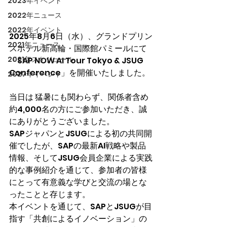
2023年イベント
2022年ニュース
2022年イベント
2025年8月6日（水）、グランドプリン
2021年ニュース
スホテル新高輪・国際館パミールにて
2021年スケジュール
「SAP NOW AI Tour Tokyo & JSUG 
Conference」を開催いたしました。
2027年イベント
当日は 猛暑にも関わらず、関係者含め
約4,000名の方にご参加いただき、誠
にありがとうございました。
SAPジャパンとJSUGによる初の共同開
催でしたが、SAPの最新AI戦略や製品
情報、そしてJSUG会員企業による実践
的な事例紹介を通じて、参加者の皆様
にとって有意義な学びと交流の場とな
ったことと存じます。
本イベントを通じて、SAPとJSUGが目
指す「共創によるイノベーション」の