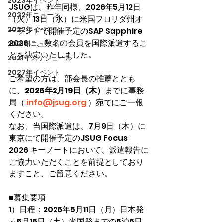
2023年イベント
JSUGは、昨年同様、2026年5月12日
2022年ニュース
（火）13日（水）に米国フロリダ州オ
2022年イベント
ーランドで開催予定のSAP Sapphire 
2026に、数名の会員を国際派遣するこ
2021年ニュース
とを決定いたしました。
2021年スケジュール
2027年イベント
ご希望の方は、部会長の推薦ととも
に、
2026年2月19日（木）
までに事務
局（
info@jsug.org
 ）宛てにご一報
ください。
なお、当国際派遣は、7月9日（木）に
東京にて開催予定のJSUG Focus 
2026 キーノートにおいて、派遣報告に
ご協力いただくことを前提としており
ますこと、ご留意ください。
■募集要項
1）日程：
2026年5月11日（月）日本発
～5月16日（土）米国発までの5泊6日