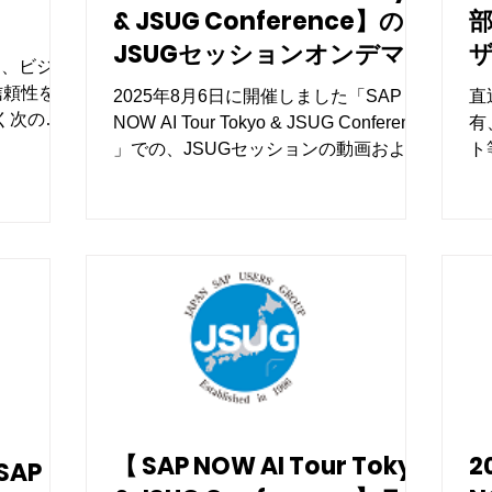
& JSUG Conference】​の
JSUGセッションオンデマン
Oでは、ビジネ
ド配信を開始しました
（
信頼性を備
2025年8月6日に開催しました「SAP
直
N
拓く次の経
NOW AI Tour Tokyo & JSUG Conference​
有
。
」での、JSUGセッションの動画および
ト
資料をJSUG会員様向けに公開いたしま
した。
【 SAP NOW AI Tour Tokyo
2
SAP