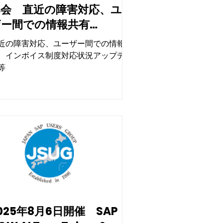
部会 直近の障害対応、ユー
ザー間での情報共有
SINGLEX活用事例、SAP
近の障害対応、ユーザー間での情報共
OW オムロン社事例の詳
、インボイス制度対応状況アップデー
細）、インボイス制度対応
等
状況アップデート等
025年8月6日開催 SAP