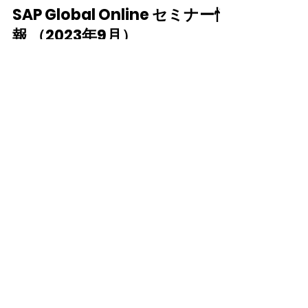
SAP Global Online セミナー情
報 （2023年9月）
SAPにて世界のSAPユーザー会を支援する
SAP Global User Groups organizationより、
グローバルに提供している様々なオンライン
セミナーを、日本のお客様向けにご紹介いた
します。主に英語ベースのセッションではご
ざいますが、ご参加を検討いただければ...