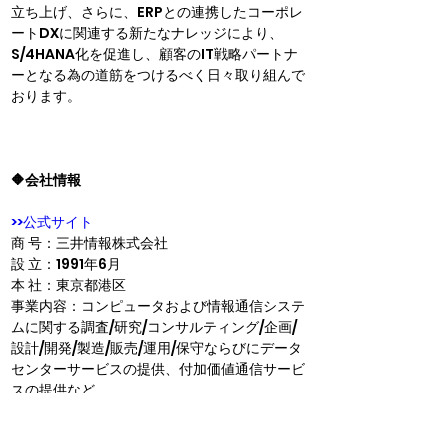
立ち上げ、さらに、ERPとの連携したコーポレ
ートDXに関連する新たなナレッジにより、
S/4HANA化を促進し、顧客のIT戦略パートナ
ーとなる為の道筋をつけるべく日々取り組んで
おります。
🔶会社情報
>>公式サイト
商 号：三井情報株式会社
設 立：1991年6月
本 社：東京都港区
事業内容：コンピュータおよび情報通信システ
ムに関する調査/研究/コンサルティング/企画/
設計/開発/製造/販売/運用/保守ならびにデータ
センターサービスの提供、付加価値通信サービ
スの提供など