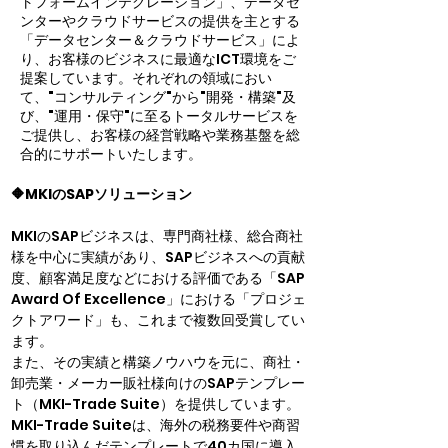
トフォームインテグレーション」、データセ
ンターやクラウドサービスの提供を主とする
「データセンター＆クラウドサービス」によ
り、お客様のビジネスに最適なICT環境をご
提案しています。それぞれの領域におい
て、"コンサルティング"から"開発・構築"及
び、"運用・保守"に至るトータルサービスを
ご提供し、お客様の経営戦略や業務基盤を総
合的にサポートいたします。
🔶MKIのSAPソリューション
MKIのSAPビジネスは、専門商社様、総合商社
様を中心に実績があり、SAPビジネスへの貢献
度、顧客満足度などにおける評価である「SAP 
Award Of Excellence」における「プロジェ
クトアワード」も、これまで複数回受賞してい
ます。

また、その実績と構築ノウハウを元に、商社・
卸売業・メーカー販社様向けのSAPテンプレー
ト（MKI-Trade Suite）を提供しています。
MKI-Trade Suiteは、海外の税務要件や商習
慣を取り込んだテンプレートで40カ国に導入