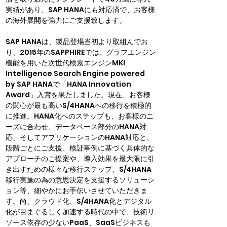
実績があり、SAP HANAにも対応済で、お客様
の海外展開を強力にご支援致します。
SAP HANAは、製品登場当初より取組んでお
り、2015年のSAPPHIREでは、グラフエンジン
機能を用いた次世代検索エンジンMKI 
Intelligence Search Engine powered 
by SAP HANAで「HANA Innovation 
Award」入賞を果たしました。現在、お客様
の関心が最も高いS/4HANAへの移行を積極的
に推進。HANA化へのステップも、お客様のニ
ーズに合わせ、データベース部分のHANA対
応、そしてアプリケーションのHANA対応と、
段階ごとにご支援、検証事例に基づく具体的な
アプローチのご提案や、導入効果を最大限に引
き出すための様々な移行ステップ、S/4HANA
移行実施の為の意思決定を支援するソリューシ
ョン等、細やかにお手伝いさせていただきま
す。尚、クラウド化、S/4HANA化とデジタル
化が目まぐるしく加速する時代の中で、技術リ
ソース依存の少ないPaaS、SaaSビジネスも