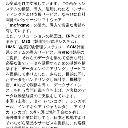
ル変革をITで支援しています。IT企画からシ
ステムの構築、導入、運用にわたるコンサル
ティングおよび支援サービス、ならびに自社
開発のパッケージソフトウェア
「mcframe」の販売、導入で豊富な実績を
有しています。
また、ソリューションの範囲は、ERPにとど
まらず、MES（製造実行管理システム）、
LIMS（品質試験管理システム）、SCM計画
系システムの導入サービス、各種IoT製品の
ご提供、それらのデータを集めて必要な時に
必要な形でデータを活用するための基盤を構
築する「データエンジニアリング」サービス
を提供して参りました。さらに、目的に即し
たデータをハンドリングし統計学、機械学
習、AIなどで洞察を導く「データサイエン
ス」を担う専門組織も立ち上げ、お客様のデ
ータ駆動型経営のご支援をしています。
中国（上海）、タイ（バンコク）、シンガポ
ール、インドネシア（ジャカルタ）、アメリ
カ（シカゴ）の5ヶ所に海外子会社を有し、
海外進出企業に対しても、日本と現地でより
そいながら製品やサービスを提供し、お客様