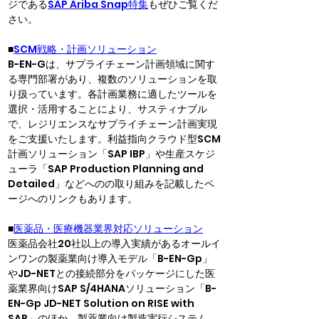
ジである
SAP Ariba Snap特集
もぜひご覧くだ
さい。
■
SCM戦略・計画ソリューション
B-EN-Gは、サプライチェーン計画領域に関す
る専門部署があり、複数のソリューションを取
り扱っています。各計画業務に適したツールを
選択・活用することにより、サスティナブル
で、レジリエンスなサプライチェーン計画実現
をご支援いたします。利益指向クラウド型SCM
計画ソリューション「SAP IBP」や生産スケジ
ューラ「SAP Production Planning and 
Detailed」などへのの取り組みを記載したペ
ージへのリンクもあります。
■
医薬品・医療機器業界対応ソリューション
医薬品会社20社以上の導入実績があるオールイ
ンワンの製薬業向け導入モデル「B-EN-Gp」
やJD-NETとの接続部分をパッケージにした医
薬業界向けSAP S/4HANAソリューション「B-
EN-Gp JD-NET Solution on RISE with 
SAP」のほか、製薬業向け製造実行システム、