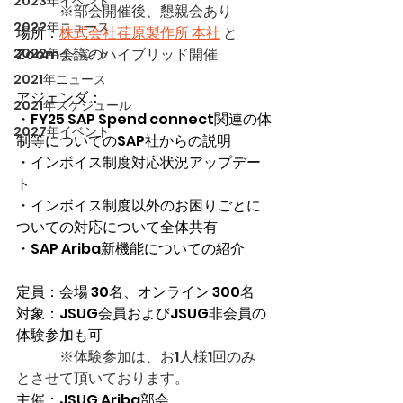
2023年イベント
　　　※部会開催後、懇親会あり
2022年ニュース
場所：
株式会社荏原製作所 本社
 と 
2022年イベント
Zoom会議のハイブリッド開催
2021年ニュース
アジェンダ：
2021年スケジュール
・FY25 SAP Spend connect関連の体
2027年イベント
制等についてのSAP社からの説明
・インボイス制度対応状況アップデー
ト
・インボイス制度以外のお困りごとに
ついての対応について全体共有
・SAP Ariba新機能についての紹介
定員：
会場 30名、オンライン 300名
対象：
JSUG会員およびJSUG非会員の
体験参加も可
※体験参加は、お1人様1回のみ 
とさせて頂いております。
主催：JSUG Ariba部会