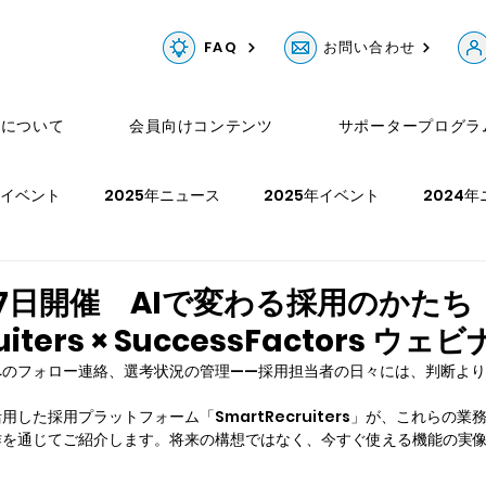
FAQ
お問い合わせ
Gについて
会員向けコンテンツ
サポータープログラ
年イベント
2025年ニュース
2025年イベント
2024
ュース
2023年イベント
2022年ニュース
2022年イベ
月27日開催 AIで変わる採用のかた
uiters × SuccessFactors ウェ
年イベント
へのフォロー連絡、選考状況の管理——採用担当者の日々には、判断よ
用した採用プラットフォーム「SmartRecruiters」が、これらの
作を通じてご紹介します。将来の構想ではなく、今すぐ使える機能の実