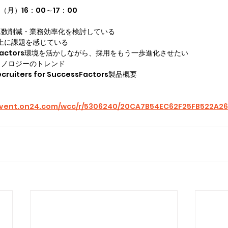
（月）16：00～17：00
工数削減・業務効率化を検討している
向上に課題を感じている
essFactors環境を活かしながら、採用をもう一歩進化させたい
クノロジーのトレンド
uiters for SuccessFactors製品概要  　
/event.on24.com/wcc/r/5306240/20CA7B54EC62F25FB522A2