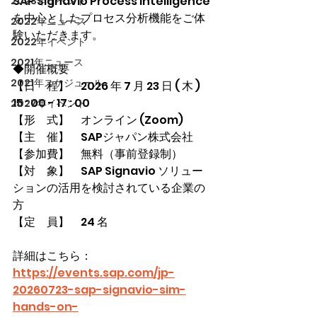
SAP Signavio Process intelligence
2023年イベント
を中心としたプロセス分析機能をご体
2022年ニュース
験いただきます。
2022年イベント
2021年ニュース
◆開催概要
2021年スケジュール
【日　程】　2026 年 7 月 23 日 ( 木 ) 
15 : 00 - 17 : 00
2027年イベント
【形　式】　オンライン (Zoom)
【主　催】　SAPジャパン株式会社
【参加費】　無料（事前登録制）
【対　象】　SAP Signavio ソリュー
ションの活用を検討されている企業の
方
【定　員】　24 名
詳細はこちら：
https://events.sap.com/jp-
20260723-sap-signavio-sim-
hands-on-