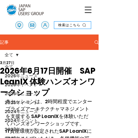
検索はこちら
検索はこちら
記事
全て
3月27日
全て
2026年6月17日開催 SAP
2026年ニュース
LeanIX 体験ハンズオンワ
2026年イベント
ークショップ
2025年ニュース
本セッションは、2時間程度でエンター
2025年イベント
プライズアーキテクチャマネジメント
2024年ニュース
を支援する SAP LeanIXを体験いただ
2024年イベント
くハンズオンワークショップです。
2023年ニュース
IT資産環境が設定されたSAP LeanIXに