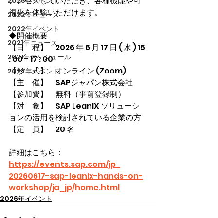
アクセスしていただき、各種機能や可
2023年イベント
視化を体験いただけます。　
2022年ニュース
2022年イベント
◆開催概要
2021年ニュース
【日　程】　2026 年 6 月 17 日 ( 水 ) 15 
2021年スケジュール
: 00 - 17 : 00
【形　式】　オンライン (Zoom)
2027年イベント
【主　催】　SAPジャパン株式会社
【参加費】　無料（事前登録制）
【対　象】　SAP LeanIX ソリューシ
ョンの活用を検討されている企業の方
【定　員】　20 名
詳細はこちら：
https://events.sap.com/jp-
20260617-sap-leanix-hands-on-
workshop/ja_jp/home.html
2026年イベント