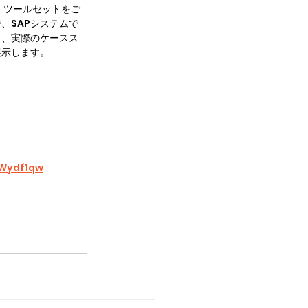
ols」ツールセットをご
、SAPシステムで
き、実際のケースス
展示します。
3Wydf1qw