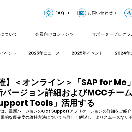
FAQ
お問い合わせ
Gについて
会員向けコンテンツ
サポータープログラ
年イベント
2025年ニュース
2025年イベント
2024
ュース
2023年イベント
2022年ニュース
2022年イベ
催】＜オンライン＞「SAP for Me
t最新バージョン詳細およびMCCチー
年イベント
pport Tools」活用する
は、最新バージョンのGet Supportアプリケーションの詳細をご紹
効果的な優先度の維持方法についても詳しく解説し、よりスムーズなサ