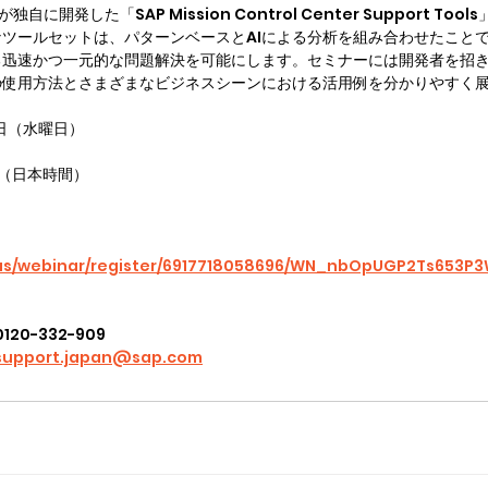
自に開発した「SAP Mission Control Center Support To
ツールセットは、パターンベースとAIによる分析を組み合わせたことで
る迅速かつ一元的な問題解決を可能にします。セミナーには開発者を招
の使用方法とさまざまなビジネスシーンにおける活用例を分かりやすく
8日（水曜日）
00（日本時間）
.us/webinar/register/6917718058696/WN_nbOpUGP2Ts653P
　電話番号：		0120-332-909
support.japan@sap.com