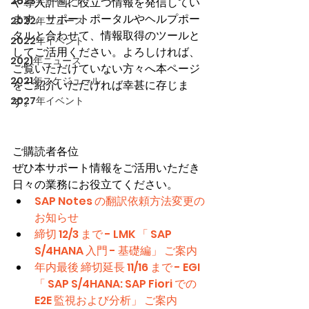
2023年イベント
や導入計画に役立つ情報を発信してい
ます。サポートポータルやヘルプポー
2022年ニュース
タルと合わせて、情報取得のツールと
2022年イベント
してご活用ください。よろしければ、
2021年ニュース
ご覧いただけていない方々へ本ページ
2021年スケジュール
をご紹介いただければ幸甚に存じま
2027年イベント
す。
ご購読者各位
ぜひ本サポート情報をご活用いただき
日々の業務にお役立てください。
SAP Notes の翻訳依頼方法変更の
お知らせ
締切 12/3 まで - LMK 「 SAP 
S/4HANA 入門 - 基礎編」 ご案内
年内最後 締切延長 11/16 まで - EGI 
「 SAP S/4HANA: SAP Fiori での 
E2E 監視および分析」 ご案内