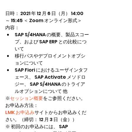
日時： 2021 年 12 月 6 日（月） 14:00 
～ 15:45 ＜ Zoom オンライン形式＞
内容：
SAP S/4HANA の概要、製品スコー
プ、および SAP ERP との比較につ
いて
移行パスやデプロイメントオプシ
ョンについて
SAP Fiori におけるユーザインタフ
ェース、 SAP Activate メソドロ
ジー、 SAP S/4HANA のトライア
ルオプションについて 他
※
セッション概要
をご参照ください。
お申込み方法：
LMK お申込み
サイトからお申込みくだ
さい。（締切： 12 月 3 日（金））
※ 初回のお申込みには、 SAP 