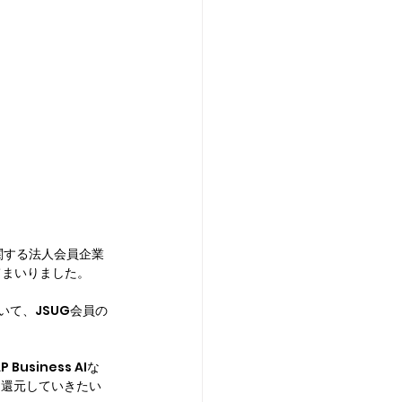
関する法人会員企業
てまいりました。
いて、JSUG会員の
siness AIな
に還元していきたい