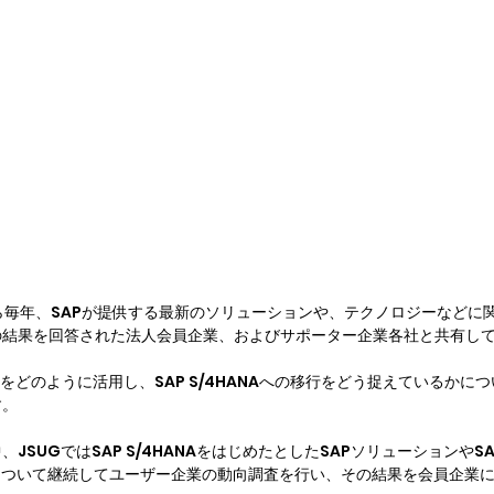
度から毎年、SAPが提供する最新のソリューションや、テクノロジーなどに
の結果を回答された法人会員企業、およびサポーター企業各社と共有し
をどのように活用し、SAP S/4HANAへの移行をどう捉えているかにつ
す。
SUGではSAP S/4HANAをはじめたとしたSAPソリューションやSAP Bu
について継続してユーザー企業の動向調査を行い、その結果を会員企業