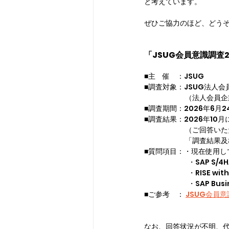
と考えています。
ぜひご協力のほど、どう
「JSUG会員意識調査
■主　催　：JSUG  
■調査対象：JSUG法人会
		（法人会
■調査期間：2026年6月2
■調査結果：2026年10
		（ご回答
		「調査結果
■質問項目：
・現在使用し
		  ・SAP
	 	  ・RISE
	 	  ・
SAP Bu
■ご参考　： 
JSUG会員意識
なお、回答状況が不明、代