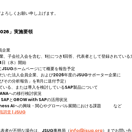
ぞよろしくお願い申し上げます。
2026」実施要領
員企業 
員企業、子会社入会を含む、1社につき1回答、代表者として登録されている
4日（水）開始  
月にJSUGホームページにて概要を報告予定 　　　　　 
いただいた法人会員企業、および2026年度のJSUGサポーター企業に
及びその分析報告」を11月に送付予定）  
ている、または導入を検討しているSAP製品について 
 S/4HANAへの移行検討状況 　　　　　　 
 with SAPとGROW with SAPの活用状況 
siness AIへの興味・関心や
グローバル展開における課題　　　など 
調査 | JSUG
表者が不明な場合は、JSUG事務局（
info@jsug.org
）までお問い合