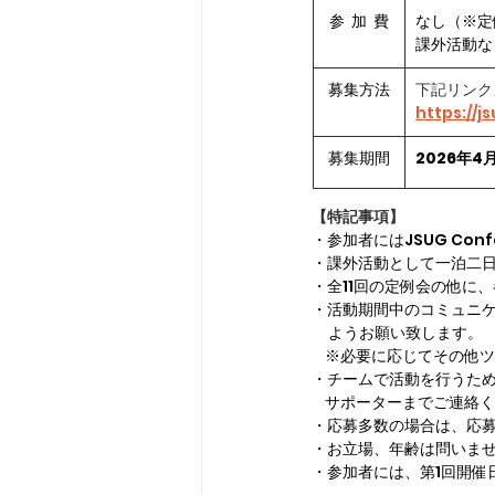
参  加  費
なし（※定
課外活動な
募集方法
下記リンク
https://j
募集期間
2026年4
【特記事項】
・参加者にはJSUG Con
・課外活動として一泊二日
・全11回の定例会の他に
・活動期間中のコミュニケ
     ようお願い致します。
    ※必要に応じてそ
・チームで活動を行うた
    サポーターまでご連
・応募多数の場合は、応
・お立場、年齢は問いま
・参加者には、第1回開催