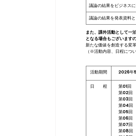
議論の結果をビジネスに
議論の結果を発表資料と
また、課外活動として一
となる場合もございます
新たな価値を創造する変
（※活動内容、日程につ
​活動期間
2026年
​日　　程
第01回　
　第02回　
　第03回　
　第04回　
　第05回　
　第06回　
　第07回　
　第08回　