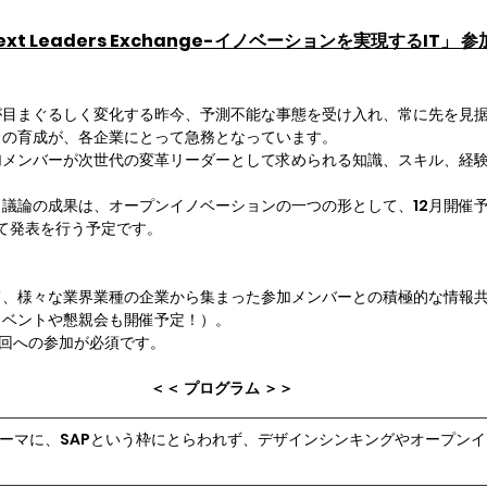
Next Leaders Exchange-イノベーションを実現するIT」
が目まぐるしく変化する昨今、予測不能な事態を受け入れ、常に先を見
」の育成が、各企業にとって急務となっています。
加メンバーが次世代の変革リーダーとして求められる知識、スキル、経
議論の成果は、オープンイノベーションの一つの形として、12月開催予定
6」にて発表を行う予定です。
て、様々な業界業種の企業から集まった参加メンバーとの積極的な情報
イベントや懇親会も開催予定！）。
の回への参加が必須です。
＜＜ プログラム ＞＞
ーマに、SAPという枠にとらわれず
、
デザインシンキングやオープンイ