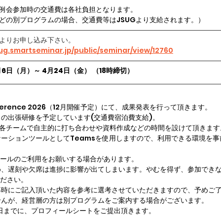
例会参加時の交通費は各社負担となります。
どの別プログラムの場合、交通費等はJSUGより支給されます。）
よりお申し込み下さい。
sug.smartseminar.jp/public/seminar/view/12760
月6日（月）～ 4月24日（金）
（18時締切）
ference 2026（12月開催予定）にて、成果発表を行って頂きます。
の出張研修を予定しています(交通費宿泊費支給)。
、各チームで自主的に打ち合わせや資料作成などの時間を設けて頂きます
ーションツールとしてTeamsを使用しますので、利用できる環境を事
の他ツールのご利用をお願いする場合があります。　
め、遅刻や欠席は進捗に影響が出てしまいます。やむを得ず、参加でき
絡ください。
募時にご記入頂いた内容を参考に選考させていただきますので、予めご
せんが、経営層の方は別プログラムをご案内する場合がございます。
日までに、プロフィールシートをご提出頂きます。