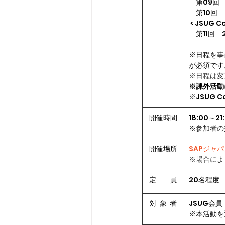
　第09回　
　第10回　
 < JSUG 
　第11回　
※日程を事前
が必須です
※日程は変
※課外活動
※
JSUG C
開催時間
​18:00～2
※
参加者の
​開催場所
SAPジャ
※場合によ
定　　員
20名程度
対  象  者
JSUG会
※本活動を