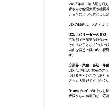
2026年度に第18期を
皆さんが総理大臣や社長
ションによって解決し経
LEXの目的は、大きく２
①次世代リーダーの育成
不透明で不確実な時代だか
その担い手となる”次世代
自由な発想で幅の広い視
す。
②業界・業種・会社・年
LEXほど幅広い業種の方
つけるチャンスでもあり
方々も大歓迎です（かく
”Have Fun”の気持
皆様からの積極的なご応