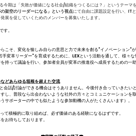
迎える今期は「失敗が価値になる社会/組織をつくるには？」というテーマ
等の架空のリーダーになる」という視点
にて自由に課題設定を行い、IT
済発展を促していくためのメンバーを募集いたします。
つです。
らこそ、変化を愉しみ自らの意思と力で未来を創る”イノベーション”
若手変革リーダー”を育成するために、LEXという活動を通して、様々
野を持って議論を行い、参加者全員が変革の推進役へ成長するための一
齢などあらゆる垣根を超えた交流
々と会話/討論ができる機会はそうありません。今後付き合っていきたい
ますし、普段なら出会わないような社外の方々とコミュニケーションを
いうサポーターの中でも似たような参加動機の人がたくさんいます）。
ちを持って積極的に取り組めば、必ず価値のある経験になるはずです。
募をお待ちしております。