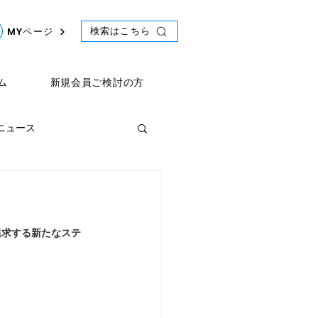
検索はこちら
MYページ
ム
新規会員ご検討の方
年ニュース
ント
2021年ニュース
2
追求する新たなステ