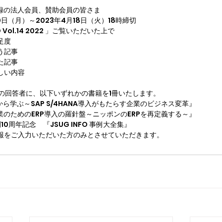
登録の法人会員、賛助会員の皆さま
0日（月）～2023年4月18日（火）18時締切
 Vol.14 2022 」ご覧いただいた上で
足度
う記事
た記事
欲しい内容
の回答者に、以下いずれかの書籍を1冊いたします。
事例から学ぶ～SAP S/4HANA導入がもたらす企業のビジネス変革』
本企業のためのERP導入の羅針盤～ニッポンのERPを再定義する～』
 発刊10周年記念　『JSUG INFO 事例大全集』
情報をご入力いただいた方のみとさせていただきます。