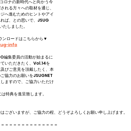
トコロナの新時代へと向かう今
躍される方々への取材を通じ、
ージへ進むためのヒントやアイ
れば、との思いで、JSUG 
を刊行いたしました。
ダウンロードはこちらから▼ 
sug-info
NFO編集委員の活動が始まるに
いただきたく、Vol.14を
想及びご意見を頂戴したく、本
ご協力のお願いをJSUGNET
たしますので、ご協力いただけ
には特典を進呈致します。
ではございますが、ご協力の程、どうぞよろしくお願い申し上げます。
＝＝＝＝＝＝＝＝＝＝＝＝＝＝＝