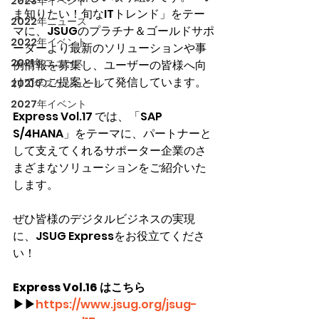
2023年イベント
ま知りたい！旬なITトレンド」をテー
2022年ニュース
マに、JSUGのプラチナ＆ゴールドサポ
2022年イベント
ーターより最新のソリューションや事
2021年ニュース
例情報を募集し、ユーザーの皆様へ向
けてのご提案として発信しています。
2021年スケジュール
2027年イベント
Express Vol.17 では、「SAP 
S/4HANA」をテーマに、パートナーと
して支えてくれるサポーター企業のさ
まざまなソリューションをご紹介いた
します。
ぜひ皆様のデジタルビジネスの実現
に、JSUG Expressをお役立てくださ
い！
Express Vol.16 はこちら
▶▶
https://www.jsug.org/jsug-