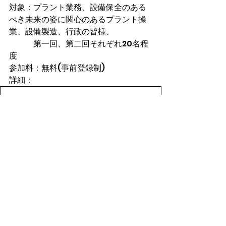
対象：プラント業務、設備保全のある
べき未来の姿に関心のあるプラント操
業、設備製造、行政の皆様、
　　　第一回、第二回それぞれ20名程
度
参加料：無料(事前登録制)
詳細：
2022digitalplant_invitation
.pdf
ダウンロード：PDF • 961KB
🔶お申込み・お問い合わせ：SAP
ジャパン株式会社担当営業までご
連絡ください。🔶
2022年ニュース