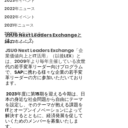
2023年イベント
2022年ニュース
2022年イベント
2021年ニュース
2021年スケジュール
JSUG Next Leaders Exchangeと
は・・・・？
2027年イベント
JSUG Next Leaders Exchange「企
業価値向上とIT活用」（以後LEX）と
は、2009年より毎年主催している
次世
代の若手変革リーダー向けプログラム
で、SAPに携わる様々な企業の若手変
革リーダーの方に参加いただいており
ます。
 2023年度に第15期を迎える今期は、日
本の身近な社会問題から自由にテーマ
を設定し、そのテーマが抱える課題を
ITとオープンイノベーションによって
解決するとともに、経済発展を促して
いくためのメンバーを募集いたしま
す。