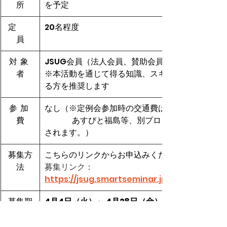
所
を予定
定　　
20名程度
員
対  象  
JSUG会員（法人会員、賛助会員の企業）、及びS
者
※本活動を通じて得る知識、スキル、経験を持ち
る方を推奨します
参  加  
なし（※定例会参加時の交通費は各社負担となり
費
                  あすびと福島等、別プログラムの場合は交通費等はJSUGより支給
されます。）
募集方
こちらのリンクからお申込みください。
法
募集リンク：
https://jsug.smartseminar.jp/public/semin
募集期
4月4日（火）～ 4月28日（金） （18時締切
間