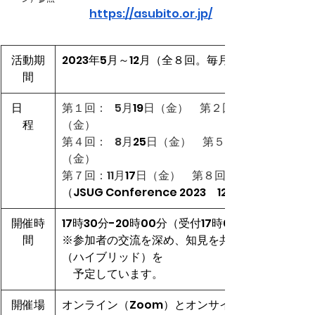
https://asubito.or.jp/
​活動期
​2023年5月～12月（全８回。毎月第３金曜日に
間
​日　　
第１回：
0
5月
19
日（金）　第２回：
程
（金）
第４回：
0
8月
25
日（金）　第５回：
（金）
第７回：11月
17
日（金）　第８回：12月
（JSUG Conference 2023　12月吉日）
開催時
​17時30分-20時00分（受付17時00分）
間
※参加者の交流を深め、知見を共有する為に、各会20
（ハイブリッド）を
　予定しています。
​開催場
オンライン（Zoom）とオンサイト（東京都内）