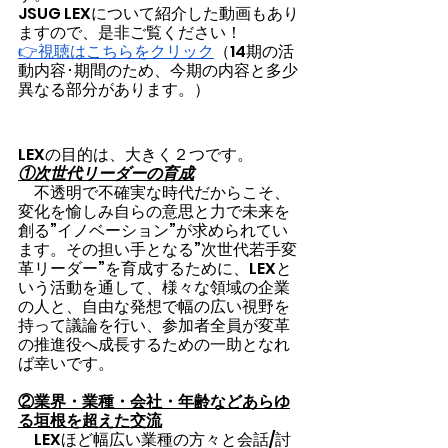
JSUG LEXについて紹介した動画もあり
ますので、是非ご覧ください！
👉視聴はこちらをクリック
（14期の活
動内容･期間のため、今期の内容と多少
異なる部分があります。）
LEXの目的は、大きく２つです。
①次世代リーダーの育成
　不透明で不確実な時代だからこそ、
変化を愉しみ自らの意思と力で未来を
創る”イノベーション”が求められてい
ます。その担い手となる”次世代若手変
革リーダー”を育成するために、LEXと
いう活動を通して、様々な領域の企業
の人と、自由な発想で幅の広い視野を
持って議論を行い、参加者全員が変革
の推進役へ成長するための一助となれ
ば幸いです。
②業界・業種・会社・年齢などあらゆ
る垣根を超えた交流
　LEXほど幅広い業種の方々と会話/討