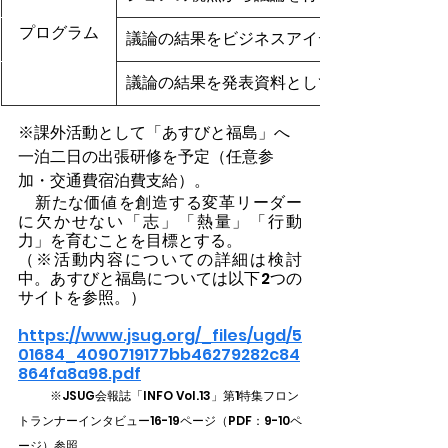
プログラム
議論の結果をビジネスアイディアに落とし込
議論の結果を発表資料としてまとめて、JSUG C
※課外活動として「あすびと福島」へ
一泊二日の出張研修を予定（任意参
加・交通費宿泊費支給）。
　新たな価値を創造する変革リーダー
に欠かせない「志」「熱量」「行動
力」を育むことを目標とする。
（※活動内容についての詳細は検討
中。あすびと福島については以下2つの
サイトを参照。）
https://www.jsug.org/_files/ugd/5
01684_4090719177bb46279282c84
864fa8a98.pdf
※JSUG会報誌「INFO Vol.13」第1特集フロン
トランナーインタビュー16-19ページ（PDF：9-10ペ
ージ）参照