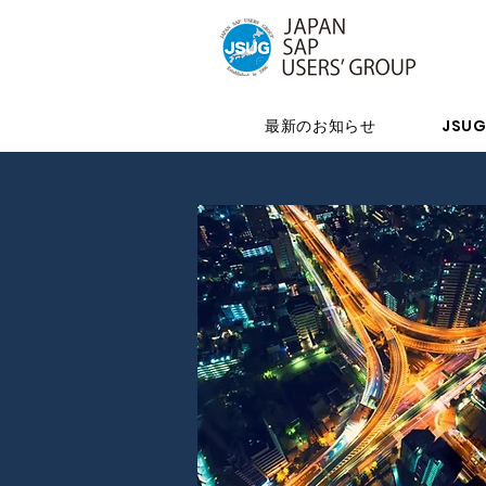
最新のお知らせ
JSU