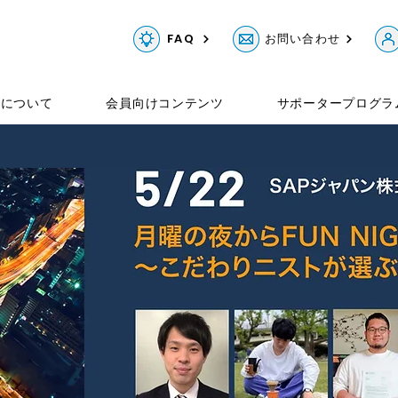
FAQ
お問い合わせ
Gについて
会員向けコンテンツ
サポータープログラ