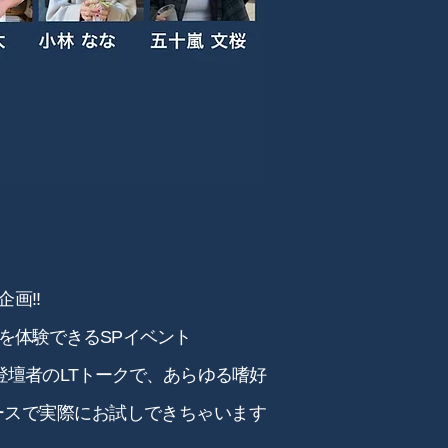
企画‼️
を体験できるSPイベント
登壇者のLTトークで、あらゆる嗜好
ースで実際にお試しできちゃいます