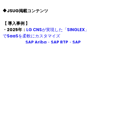
🔶JSUG掲載コンテンツ
【 導入事例 】
・2025年：
LG CNSが実現した「SINGLEX」
でSaaSを柔軟にカスタマイズ
　　　　　  SAP Ariba・SAP BTP・SAP 
Analytic Cloudを組み合わせた
　　　　　  購買システムでLGグループの標準
化を実現
▶︎
プライバシーポリシー
▶︎
リンクポリシー