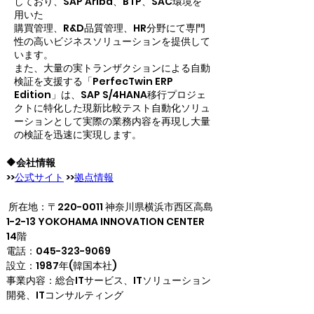
しており、SAP Ariba、BTP、SAC環境を
用いた
購買管理、R&D品質管理、HR分野にて専門
性の高いビジネスソリューションを提供して
います。
また、大量の実トランザクションによる自動
検証を支援する「PerfecTwin ERP
Edition」は、SAP S/4HANA移行プロジェ
クトに特化した現新比較テスト自動化ソリュ
ーションとして実際の業務内容を再現し大量
の検証を迅速に実現します。
🔶会社情報
>>
公式サイト
 >>
拠点情報
 所在地：〒220-0011 神奈川県横浜市西区高島
1-2-13 YOKOHAMA INNOVATION CENTER 
14階
電話：045-323-9069
設立：1987年(韓国本社)
事業内容：総合ITサービス、ITソリューション
開発、ITコンサルティング