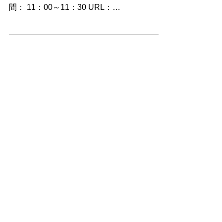
Release Version Upgrade パッケージ詳細説
明 開催日：2023年5月30日（火） 開催時
間： 11：00～11：30 URL：
https://webinars.sap.com/jp/20230530-
maruwakari-seminar/ja/reg...