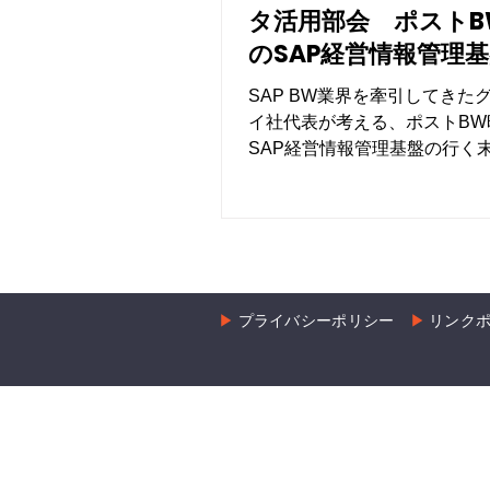
タ活用部会 ポストB
のSAP経営情報管理
く末
SAP BW業界を牽引してきた
イ社代表が考える、ポストBW
SAP経営情報管理基盤の行く
解説致します。
▶︎
プライバシーポリシー
▶︎
リンク