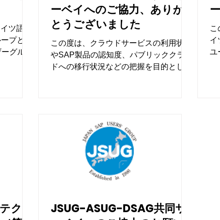
ーベイへのご協力、ありが
とうございました
ドイツ語圏
こ
ループと共
イ
この度は、クラウドサービスの利用状況
ザーグルー
ユ
やSAP製品の認知度、パブリッククラウ
の取りまと
る
ドへの移行状況などの把握を目的とした
「JSUG-ASUG-DSAG共同サーベイ」に
ご協力いただき、心より御礼申し上げま
す。
 テクニ
JSUG-ASUG-DSAG共同サ