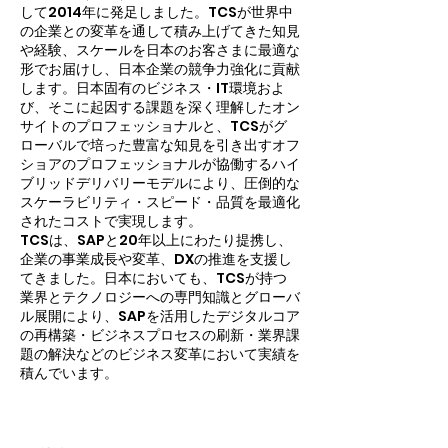
して2014年に発足しました。TCSが世界中
の企業との変革を通して積み上げてきた知見
や経験、スケールを日本のお客さまに最適な
形でお届けし、日本企業の競争力強化に貢献
します。日本固有のビジネス・IT環境およ
び、そこに起因する課題を深く理解したオン
サイトのプロフェッショナルと、TCSがグ
ローバルで培った豊富な知見を引き出すオフ
ショアのプロフェッショナルが協働するハイ
ブリッドデリバリーモデルにより、圧倒的な
スケーラビリティ・スピード・品質を最適化
されたコストで実現します。
TCSは、SAPと20年以上にわたり提携し、
企業の事業成長や変革、DXの推進を支援し
てきました。日本においても、TCSが持つ
業界とテクノロジーへの専門知識とグローバ
ル展開により、SAPを活用したデジタルコア
の再構築・ビジネスプロセスの刷新・業界課
題の解決などのビジネス変革において実績を
積んでいます。