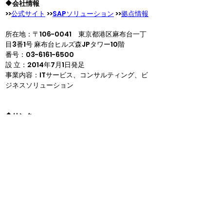
🔶会社情報
>>
公式サイト
 >>
SAPソリューション
 >>
拠点情報
所在地：〒106-0041　東京都港区麻布台一丁
目3番1号 麻布台ヒルズ森JPタワー10階
番号：03-6161-6500
設 立：2014年7月1日発足
事業内容：ITサービス、コンサルティング、ビ
ジネスソリューション
🔶リンク
・公式サイト：
https://www.tcs.com/jp-ja
・公式LinkedIn：
https://www.linkedin.com/company/tcs
japan