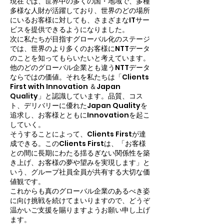
現在では、世界中の多くの国・地域で、多種
多様な人財が活躍しており、世界のどの場所
にいるお客様に対しても、さまざまなITサー
ビスを提供できるようになりました。
次に私たちが目指すグローバル化のステージ
では、世界のより多くのお客様にNTTデータ
のことを知ってもらいたいと考えています。
他のどのグローバル企業とも違うNTTデータ
ならではの価値。それを私たちは「Clients
First with Innovation ＆Japan
Quality」と認識しています。品質、コス
ト、デリバリーに優れたJapan Qualityを
追求し、お客様とともにInnovationを起こ
していく。
そうすることによって、Clients Firstが達
成できる。このClients Firstは、「お客様
との間に長期にわたる揺るぎない関係性を築
き上げ、お客様の夢や望みを実現します」と
いう、グループ社員全員が共有する大切な価
値観です。
これからも真のグローバル企業のあるべき姿
に向け挑戦を続けてまいりますので、どうぞ
温かいご支援を賜りますようお願い申し上げ
ます。