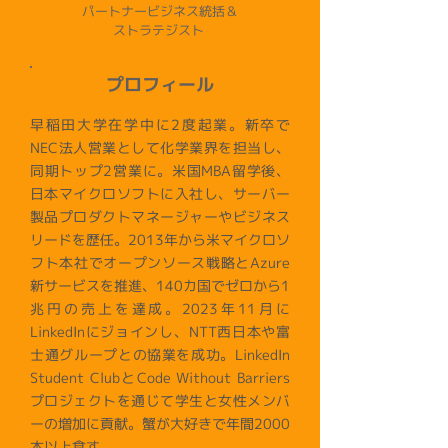
パートナービジネス統括＆
ストラテジスト
プロフィール
早稲田大学在学中に2度起業。新卒で
NEC法人営業として化学業界を担当し、
同期トップ2営業に。米国MBA留学後、
日本マイクロソフトに入社し、サーバー
製品プロダクトマネージャーやビジネス
リードを歴任。2013年から米マイクロソ
フト本社でオープンソース戦略とAzure
新サービスを推進、140カ国でゼロから1
兆円の売上を達成。2023年11月に
LinkedInにジョインし、NTT西日本や富
士通グループとの協業を成功。LinkedIn
Student ClubとCode Without Barriers
プロジェクトを通じて学生と女性メンバ
ーの増加に貢献。蟹が大好きで年間2000
本以上食す。