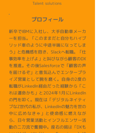
Talent solutions
プロフィール
新卒でIBMに入社し、大手自動車メーカ
ーを担当。「このままだと自分もハイブ
リッド車のように中途半端になってしま
う」と危機感を抱き、Slackへ転職。「仕
事効率を上げよ」と叫びながら顧客のDX
を推進。その後Salesforceで「顧客の声
を届けるぞ」と意気込んでエンタープラ
イズ営業として腕を磨く。自身の2度の
転職がLinkedIn経由だった経験から「こ
れは運命かも」と2024年1月にLinkedIn
の門を叩く。現在は「デジタルネイティ
ブなZ世代の私が、LinkedInの魅力を世の
中に広めなきゃ」と使命感に燃えなが
ら、日々営業活動とインフルエンサー活
動の二刀流で奮闘中。座右の銘は「DXも