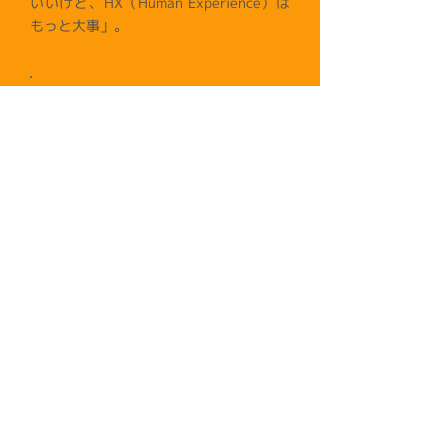
いいけど、HX（Human Experience）は
もっと大事」。
講演コンテンツ
一夜でLinkedInのWhyとHowが
理解できる！LinkedIn丸わかりセ
ッション！
<<前の登壇者
TOP
次の登壇者>>
▶︎
プライバシーポリシー
▶︎
リンクポリシー
▶︎
クッキーポリシー
▶︎
FAQ
▶︎
お問い合わせ