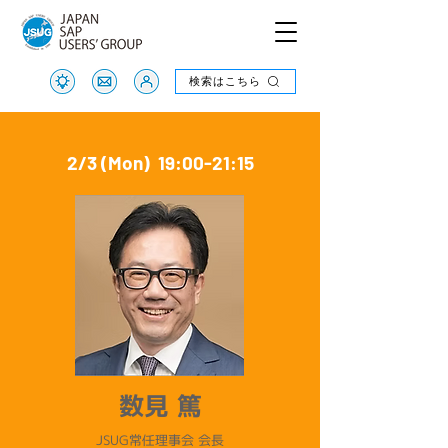
検索はこちら
検索はこちら
2/3 (Mon) 19:00-21:15
数見 篤
JSUG常任理事会 会長