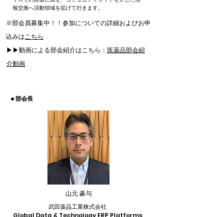
報交換へ活動領域を拡げて行きます。
※部会員募集中！！参加についての詳細およびお申
込みは
こちら
▶▶動画による部会紹介はこちら：
医薬品部会紹
介動画
🔸部会長
山元 豪与
武田薬品工業株式会社
Global Data & Technology ERP Platforms