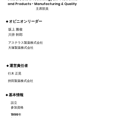
and Products - Manufacturing & Quality
主席部員
🔸オピニオンリーダー
坂上 雅俊
川井 幹郎
アステラス製薬株式会社
大塚製薬株式会社
🔸運営責任者
行木 正晃
持田製薬株式会社
🔸基本情報
設立
参加資格
1996年