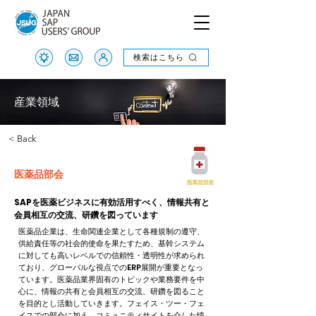
検索はこちら
検索はこちら
産業領域
< Back
医薬品部会
SAPを医薬ビジネスに有効活用すべく、情報共有と
会員相互の交流、研鑽を図っています
医薬品企業は、生命関連企業として各種規制の遵守、
供給責任等の社会的使命を果たすため、基幹システム
に対しても高いレベルでの信頼性・透明性が求められ
ており、グローバルな視点でのERP展開が重要となっ
ています。医薬品業界固有のトピックや業務要件を中
心に、情報の共有と会員相互の交流、研鑽を図ること
を目的とし活動していきます。フェイス・ツー・フェ
イスでの部会に加え、コミュニティサイトを介した情