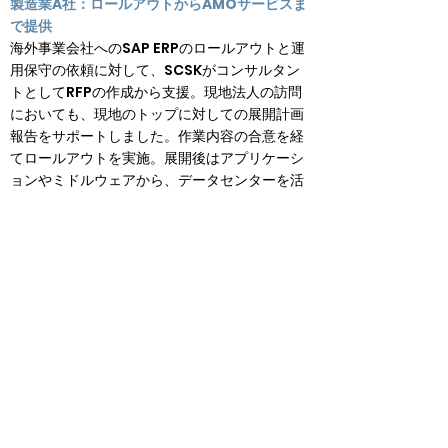
製造業A社：ロールアウトからAMOサービスま
で提供
海外事業会社へのSAP ERPのロールアウトと運
用保守の依頼に対して、SCSKがコンサルタン
トとしてRFPの作成から支援。現地法人の訪問
においても、現地のトップに対しての展開計画
報告をサポートしました。作業内容の合意を経
てロールアウトを実施。展開後はアプリケーシ
ョンやミドルウェアから、データセンターを活
用したインフラの運用保守まで担当していま
す。
製造業B社：新規導入からAMOサービスまで提
供
同社はアジアに複数の工場を持っていました
が、各拠点の生産量がさほど多くなかったた
め、日本の本社は月1回主要な指標をExcelシー
トで受け取るだけで十分でした。ところが近年
は急激に生産量が増え、J-SOX対応が求められ
るようになり、システム導入が必要になりまし
た。そこでSCSKがSAP ERPの導入を支援。稼