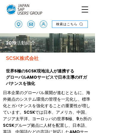
検索はこちら
検索はこちら
2019活動紹介
SCSK株式会社
世界5極のSCSK現地法人が連携する
グローバルAMOサービスで日本主導のITガ
バナンスを強化
日本企業のグローバル展開が進むとともに、海
外拠点のシステム環境の管理を一元化し、標準
化とガバナンスを強化することの重要性が増し
ています。SCSKでは日本、アメリカ、中国、
アジア太平洋、ヨーロッパの世界5極、9カ所の
SCSKグループ拠点に人材を配置し、日本語、
英語、中国語などの言語に対応したAMOサー