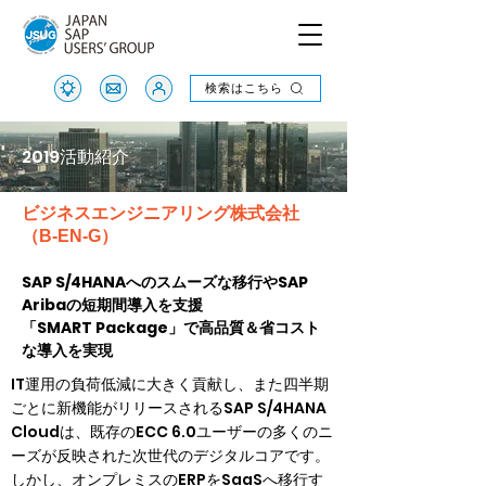
検索はこちら
検索はこちら
2019活動紹介
ビジネスエンジニアリング株式会社
（B-EN-G）
SAP S/4HANAへのスムーズな移行やSAP
Aribaの短期間導入を支援
「SMART Package」で高品質＆省コスト
な導入を実現
IT運用の負荷低減に大きく貢献し、また四半期
ごとに新機能がリリースされるSAP S/4HANA 
Cloudは、既存のECC 6.0ユーザーの多くのニ
ーズが反映された次世代のデジタルコアです。
しかし、オンプレミスのERPをSaaSへ移行す