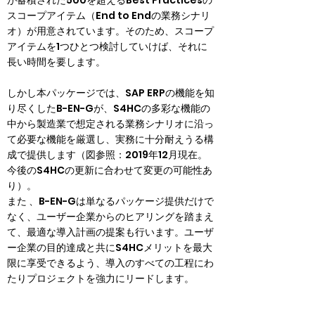
が蓄積された500を超えるBest Practicesの
スコープアイテム（End to Endの業務シナリ
オ）が用意されています。そのため、スコープ
アイテムを1つひとつ検討していけば、それに
長い時間を要します。
しかし本パッケージでは、SAP ERPの機能を知
り尽くしたB-EN-Gが、S4HCの多彩な機能の
中から製造業で想定される業務シナリオに沿っ
て必要な機能を厳選し、実務に十分耐えうる構
成で提供します（図参照：2019年12月現在。
今後のS4HCの更新に合わせて変更の可能性あ
り）。

また 、B-EN-Gは単なるパッケージ提供だけで
なく、ユーザー企業からのヒアリングを踏まえ
て、最適な導入計画の提案も行います。ユーザ
ー企業の目的達成と共にS4HCメリットを最大
限に享受できるよう、導入のすべての工程にわ