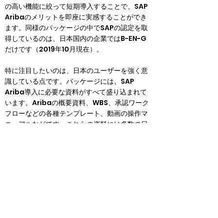
の高い機能に絞って短期導入することで、SAP 
Aribaのメリットを即座に実感することができ
ます。同様のパッケージの中でSAPの認定を取
得しているのは、日本国内の企業ではB-EN-G
だけです（2019年10月現在）。
特に注目したいのは、日本のユーザーを強く意
識している点です。パッケージには、SAP 
Ariba導入に必要な資料がすべて盛り込まれて
います。Aribaの概要資料、WBS、承認ワーク
フローなどの各種テンプレート、動画の操作マ
ニュアルなどです。これらの資料には多数の日
本のお客様への導入支援で得たノウハウが含ま
れており、日本企業に適した内容となっていま
す。もちろん言語も日本語で作成されているた
め、ユーザーは難解な英文資料に悩まされるこ
とはありません。
🔸Amazonなどの外部サイトと連携した購買